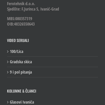
Ferotehnik d.o.o.
Sjedište: F.Jurinca 5, Ivanić-Grad
MBS:080357319
OIB:48326550643
VIDEO SERIJALI
100/Lica
Gradska skica
9 i pol pitanja
KOLUMNE & ČLANCI
Glasovi Ivanića