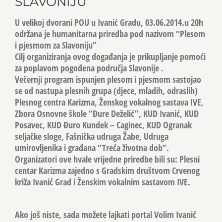
SLAVONIJU
U velikoj dvorani POU u Ivanić Gradu, 03.06.2014.u 20h
održana je humanitarna priredba pod nazivom “Plesom
i pjesmom za Slavoniju”
Cilj organiziranja ovog događanja je prikupljanje pomoći
za poplavom pogođena područja Slavonije .
Večernji program ispunjen plesom i pjesmom sastojao
se od nastupa plesnih grupa (djece, mladih, odraslih)
Plesnog centra Karizma, Ženskog vokalnog sastava IVE,
Zbora Osnovne škole “Đure Deželić”, KUD Ivanić, KUD
Posavec, KUD Đuro Kundek – Caginec, KUD Ogranak
seljačke sloge, Fašnička udruga Žabe, Udruga
umirovljenika i građana “Treća životna dob”.
Organizatori ove hvale vrijedne priredbe bili su: Plesni
centar Karizma zajedno s Gradskim društvom Crvenog
križa Ivanić Grad i Ženskim vokalnim sastavom IVE.
Ako još niste, sada možete lajkati portal Volim Ivanić