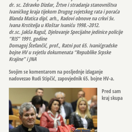
dr. sc. Zdravko Dizdar, Žrtve i stradanja stanovništva
Ivanićkog kraja tijekom Drugog svjetskog rata i poraća
Blanda Matica dipl. arh., Radovi obnove na crkvi Sv.
Ivana Krstitelja u Kloštar Ivaniću 1998.-2012.
dr.sc. Jakša Raguž, Djelovanje Specijalne jedinice policije
“RIS” 1991. godine
Domagoj Štefančić, prof., Ratni put 65. Ivanićgradske
bojne HV u svjetlu dokumenata “Republike Srpske
Krajine” i JNA
Svojim se komentarom na posljednje izlaganje
nadovezao Rudi Stipčić, zapovjednik 65. bojne HV-a.
Pred sam
kraj skupa