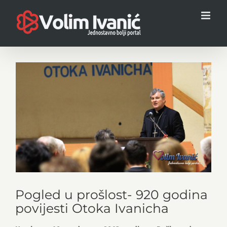
Skip
to
content
View
Larger
Image
Pogled u prošlost- 920 godina
povijesti Otoka Ivanicha