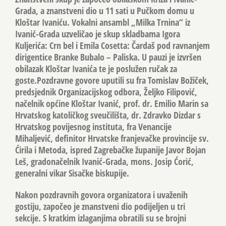
Grada, a znanstveni dio u 11 sati u Pučkom domu u
Kloštar Ivaniću. Vokalni ansambl „Milka Trnina“ iz
Ivanić-Grada uzveličao je skup skladbama Igora
Kuljerića: Crn bel i Emila Cosetta: Čardaš pod ravnanjem
dirigentice Branke Bubalo – Paliska. U pauzi je izvršen
obilazak Kloštar Ivanića te je poslužen ručak za
goste.Pozdravne govore uputili su fra Tomislav Božiček,
predsjednik Organizacijskog odbora, Željko Filipović,
načelnik općine Kloštar Ivanić, prof. dr. Emilio Marin sa
Hrvatskog katoličkog sveučilišta, dr. Zdravko Dizdar s
Hrvatskog povijesnog instituta, fra Venancije
Mihaljević, definitor Hrvatske franjevačke provincije sv.
Ćirila i Metoda, ispred Zagrebačke županije Javor Bojan
Leš, gradonačelnik Ivanić-Grada, mons. Josip Ćorić,
generalni vikar Sisačke biskupije.
Nakon pozdravnih govora organizatora i uvaženih
gostiju, započeo je znanstveni dio podijeljen u tri
sekcije. S kratkim izlaganjima obratili su se brojni