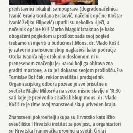
predstavnici lokalnih samouprava (dogradonačelnica
Ivanić-Grada Gordana Brcković, načelnik općine Kloštar
Ivanić Željko Filipović) uputili su nekoliko riječi, a
načelnik općine Križ Marko Magdić istaknuo je kako
obogaćeni pogledom u prošlost sada svoj pogled
trebamo usmjeriti u budućnost.Mons. dr. Vlado Košić
je zatvorio znanstveni skup naglasivši kako područje
Otoka Ivanića nije otok ni u doslovnom ni u
prenesenom značenju jer narod koji ga obitava zna
graditi mostove, a to je i dokazao svojom prošlošću.Fra
Tomislav Božiček, rektor svetišta i predsjednik
Organizacijskog odbora pozvao je sve prisutne u
svetište Majke Milosrđa na sveto misno slavlje u 18:30
sati koje je predvodio sisački biskup mons. dr. Vlado
Košić te je time ovaj znanstveni skup priveden kraju.
Znanstveni pokrovitelji skupa su Hrvatsko katoličko
sveučilište i Hrvatski institut za povijest, a organizatori
su Hrvatska franjevačka provincija svetih Ćirila i