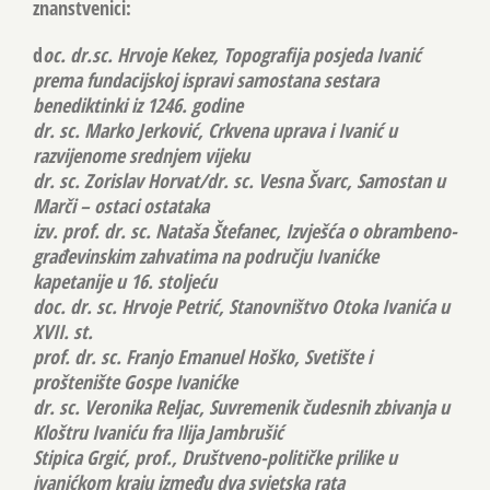
znanstvenici:
d
oc. dr.sc. Hrvoje Kekez, Topografija posjeda Ivanić
prema fundacijskoj ispravi samostana sestara
benediktinki iz 1246. godine
dr. sc. Marko Jerković, Crkvena uprava i Ivanić u
razvijenome srednjem vijeku
dr. sc. Zorislav Horvat/dr. sc. Vesna Švarc, Samostan u
Marči – ostaci ostataka
izv. prof. dr. sc. Nataša Štefanec, Izvješća o obrambeno-
građevinskim zahvatima na području Ivanićke
kapetanije u 16. stoljeću
doc. dr. sc. Hrvoje Petrić, Stanovništvo Otoka Ivanića u
XVII. st.
prof. dr. sc. Franjo Emanuel Hoško, Svetište i
proštenište Gospe Ivanićke
dr. sc. Veronika Reljac, Suvremenik čudesnih zbivanja u
Kloštru Ivaniću fra Ilija Jambrušić
Stipica Grgić, prof., Društveno-političke prilike u
ivanićkom kraju između dva svjetska rata