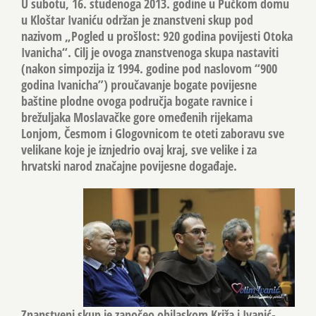
U subotu, 16. studenoga 2013. godine u Pučkom domu
u Kloštar Ivaniću održan je znanstveni skup pod
nazivom „Pogled u prošlost: 920 godina povijesti Otoka
Ivanicha“. Cilj je ovoga znanstvenoga skupa nastaviti
(nakon simpozija iz 1994. godine pod naslovom “900
godina Ivanicha”) proučavanje bogate povijesne
baštine plodne ovoga područja bogate ravnice i
brežuljaka Moslavačke gore omeđenih rijekama
Lonjom, Česmom i Glogovnicom te oteti zaboravu sve
velikane koje je iznjedrio ovaj kraj, sve velike i za
hrvatski narod značajne povijesne događaje.
Znanstveni skup je započeo obilaskom Križa i Ivanić-