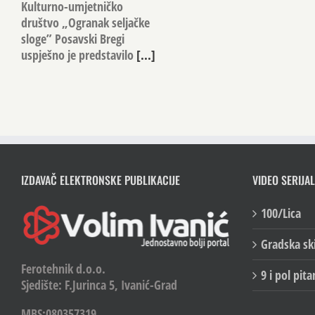
Kulturno-umjetničko
društvo „Ogranak seljačke
sloge” Posavski Bregi
uspješno je predstavilo
[...]
IZDAVAČ ELEKTRONSKE PUBLIKACIJE
VIDEO SERIJAL
100/Lica
Gradska sk
Ferotehnik d.o.o.
9 i pol pita
Sjedište: F.Jurinca 5, Ivanić-Grad
MBS:080357319