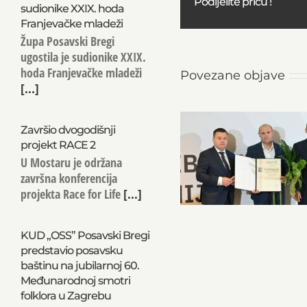
Podijelite priču !
sudionike XXIX. hoda
Franjevačke mladeži
Župa Posavski Bregi
ugostila je sudionike XXIX.
hoda Franjevačke mladeži
Povezane objave
[...]
Završio dvogodišnji
projekt RACE 2
U Mostaru je održana
završna konferencija
projekta Race for Life
[...]
KUD „OSS” Posavski Bregi
predstavio posavsku
baštinu na jubilarnoj 60.
Međunarodnoj smotri
folklora u Zagrebu