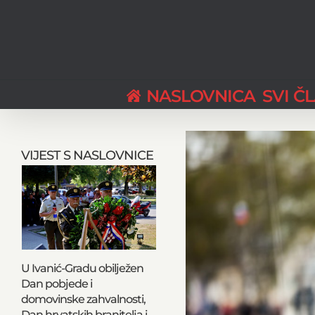
Skip
to
content
NASLOVNICA
SVI Č
View
Larger
VIJEST S NASLOVNICE
Image
U Ivanić-Gradu obilježen
Dan pobjede i
domovinske zahvalnosti,
Dan hrvatskih branitelja i