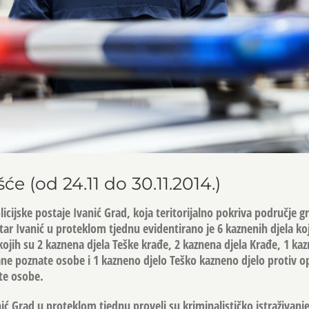
šće (od 24.11 do 30.11.2014.)
cijske postaje Ivanić Grad, koja teritorijalno pokriva područje g
štar Ivanić u proteklom tjednu evidentirano je 6 kaznenih djela k
kojih su 2 kaznena djela Teške krađe, 2 kaznena djela Krađe, 1 ka
ane poznate osobe i 1 kazneno djelo Teško kazneno djelo protiv o
te osobe.
anić Grad u proteklom tjednu proveli su kriminalističko istraživan