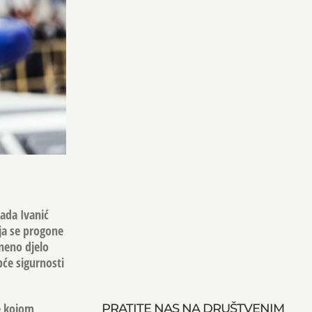
rada Ivanić
oja se progone
zneno djelo
pće sigurnosti
je kojom
PRATITE NAS NA DRUŠTVENIM