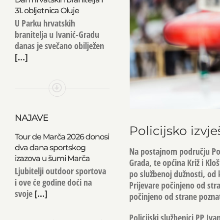
31. obljetnica Oluje
U Parku hrvatskih
branitelja u Ivanić-Gradu
danas je svečano obilježen
[...]
NAJAVE
Policijsko izvje
Tour de Marča 2026 donosi
dva dana sportskog
Na postajnom području Poli
izazova u šumi Marča
Grada, te općina Križ i Klo
Ljubitelji outdoor sportova
po službenoj dužnosti, od 
i ove će godine doći na
Prijevare počinjeno od str
svoje
[...]
počinjeno od strane pozna
Policijski službenici PP Iv