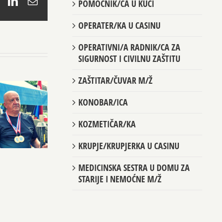
book
X
LinkedIn
Email
POMOĆNIK/CA U KUĆI
OPERATER/KA U CASINU
OPERATIVNI/A RADNIK/CA ZA
SIGURNOST I CIVILNU ZAŠTITU
ZAŠTITAR/ČUVAR M/Ž
KONOBAR/ICA
KOZMETIČAR/KA
KRUPJE/KRUPJERKA U CASINU
MEDICINSKA SESTRA U DOMU ZA
STARIJE I NEMOĆNE M/Ž