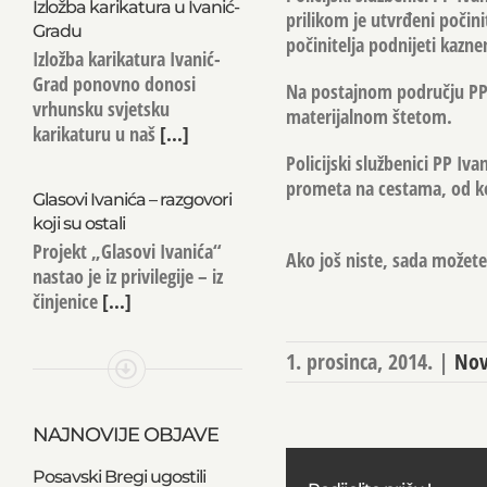
Izložba karikatura u Ivanić-
prilikom je utvrđeni počinit
Gradu
počinitelja podnijeti kazn
Izložba karikatura Ivanić-
Grad ponovno donosi
Na postajnom području PP 
vrhunsku svjetsku
materijalnom štetom.
karikaturu u naš
[...]
Policijski službenici PP Iv
prometa na cestama, od ko
Glasovi Ivanića – razgovori
koji su ostali
Projekt „Glasovi Ivanića“
Ako još niste, sada možete 
nastao je iz privilegije – iz
činjenice
[...]
1. prosinca, 2014.
|
Nov
NAJNOVIJE OBJAVE
Posavski Bregi ugostili