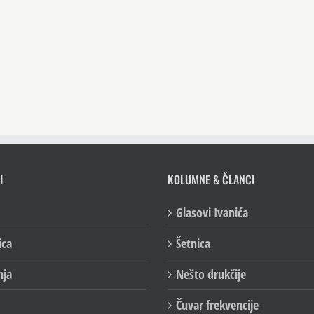
I
KOLUMNE & ČLANCI
Glasovi Ivanića
ica
Šetnica
nja
Nešto drukčije
Čuvar frekvencije