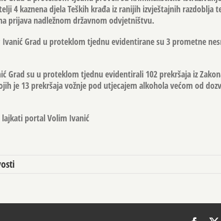
elji 4 kaznena djela Teških krađa iz ranijih izvještajnih razdoblja t
ena prijava nadležnom državnom odvjetništvu.
Ivanić Grad u proteklom tjednu evidentirane su 3 prometne nes
anić Grad su u proteklom tjednu evidentirali 102 prekršaja iz Zakon
jih je 13 prekršaja vožnje pod utjecajem alkohola većom od dozv
lajkati portal Volim Ivanić
osti