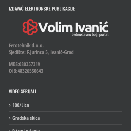
IZDAVAČ ELEKTRONSKE PUBLIKACIJE
Ferotehnik d.o.o.
Sjedište: F.Jurinca 5, Ivanić-Grad
MBS:080357319
OIB:48326550643
VIDEO SERIJALI
100/Lica
Gradska skica
9 i pol pitanja