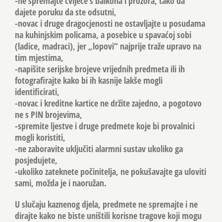
-ne spremajte cvijeće s balkona i prozora, tako da
dajete poruku da ste odsutni,
-novac i druge dragocjenosti ne ostavljajte u posudama
na kuhinjskim policama, a posebice u spavaćoj sobi
(ladice, madraci), jer „lopovi“ najprije traže upravo na
tim mjestima,
-napišite serijske brojeve vrijednih predmeta ili ih
fotografirajte kako bi ih kasnije lakše mogli
identificirati,
-novac i kreditne kartice ne držite zajedno, a pogotovo
ne s PIN brojevima,
-spremite ljestve i druge predmete koje bi provalnici
mogli koristiti,
-ne zaboravite uključiti alarmni sustav ukoliko ga
posjedujete,
-ukoliko zateknete počinitelja, ne pokušavajte ga uloviti
sami, možda je i naoružan.
U slučaju kaznenog djela, predmete ne spremajte i ne
dirajte kako ne biste uništili korisne tragove koji mogu