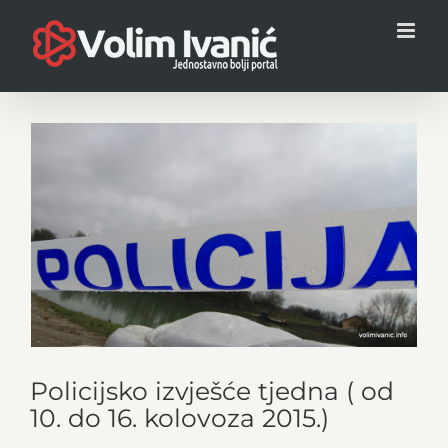
Skip
to
content
View
Larger
Image
Policijsko izvješće tjedna ( od
10. do 16. kolovoza 2015.)