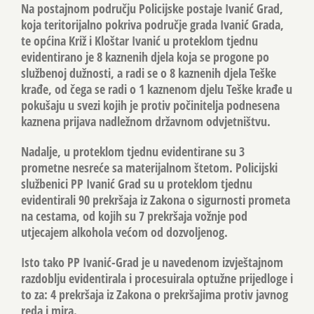
Na postajnom području Policijske postaje Ivanić Grad,
koja teritorijalno pokriva područje grada Ivanić Grada,
te općina Križ i Kloštar Ivanić u proteklom tjednu
evidentirano je 8 kaznenih djela koja se progone po
službenoj dužnosti, a radi se o 8 kaznenih djela Teške
krađe, od čega se radi o 1 kaznenom djelu Teške krađe u
pokušaju u svezi kojih je protiv počinitelja podnesena
kaznena prijava nadležnom državnom odvjetništvu.
Nadalje, u proteklom tjednu evidentirane su 3
prometne nesreće sa materijalnom štetom. Policijski
službenici PP Ivanić Grad su u proteklom tjednu
evidentirali 90 prekršaja iz Zakona o sigurnosti prometa
na cestama, od kojih su 7 prekršaja vožnje pod
utjecajem alkohola većom od dozvoljenog.
Isto tako PP Ivanić-Grad je u navedenom izvještajnom
razdoblju evidentirala i procesuirala optužne prijedloge i
to za: 4 prekršaja iz Zakona o prekršajima protiv javnog
reda i mira.