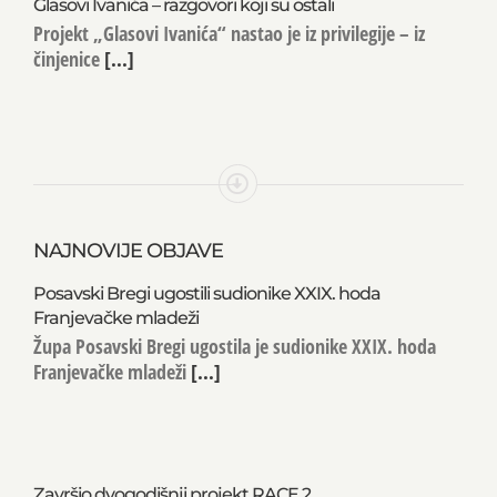
Glasovi Ivanića – razgovori koji su ostali
Projekt „Glasovi Ivanića“ nastao je iz privilegije – iz
činjenice
[...]
NAJNOVIJE OBJAVE
Posavski Bregi ugostili sudionike XXIX. hoda
Franjevačke mladeži
Župa Posavski Bregi ugostila je sudionike XXIX. hoda
Franjevačke mladeži
[...]
Završio dvogodišnji projekt RACE 2