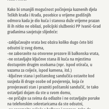
Kako bi smanjili mogućnost počinjenja kaznenih djela
Teških krađa i Krađa, posebice u vrijeme godišnjih
odmora kada je dio kuća i stanova duže vrijeme prazan
ili ih nitko ne obilazi, policijski službenici PP Ivanić-Grad
građanima savjetuje slijedeće:
-zaključavajte vrata bez obzira koliko dugo ćete biti
odsutni iz svog doma,
-ne zaboravite na otvorene prozore ili balkonska vrata,
-ne ostavljajte ključeve stana ili kuća na mjestima
dostupnim drugim osobama (npr. ispod otirača, u
vazama za cvijeće, ispod kamena, itd.)
-ključeve stana i poštanskog sandučića ostavite kod
susjeda ili druge osobe od povjerenja, koja će
provjeravati stan i prazniti poštanski sandučić, te tako
ostavljati dojam da ste u svom domu,
-ne pričajte sa svima da odlazite i ne ostavljajte poruke
na telefonskim sekretaricama da ste odsutni,