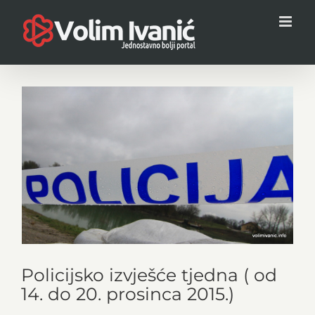
Skip
to
content
View
Larger
Image
Policijsko izvješće tjedna ( od
14. do 20. prosinca 2015.)