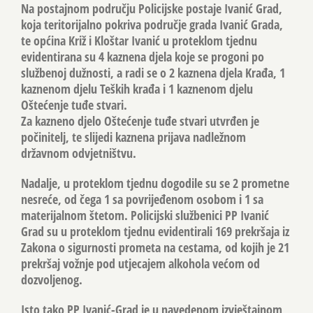
Na postajnom području Policijske postaje Ivanić Grad,
koja teritorijalno pokriva područje grada Ivanić Grada,
te općina Križ i Kloštar Ivanić u proteklom tjednu
evidentirana su 4 kaznena djela koje se progoni po
službenoj dužnosti, a radi se o 2 kaznena djela Krađa, 1
kaznenom djelu Teških krađa i 1 kaznenom djelu
Oštećenje tuđe stvari.
Za kazneno djelo Oštećenje tuđe stvari utvrđen je
počinitelj, te slijedi kaznena prijava nadležnom
državnom odvjetništvu.
Nadalje, u proteklom tjednu dogodile su se 2 prometne
nesreće, od čega 1 sa povrijeđenom osobom i 1 sa
materijalnom štetom. Policijski službenici PP Ivanić
Grad su u proteklom tjednu evidentirali 169 prekršaja iz
Zakona o sigurnosti prometa na cestama, od kojih je 21
prekršaj vožnje pod utjecajem alkohola većom od
dozvoljenog.
Isto tako PP Ivanić-Grad je u navedenom izvještajnom