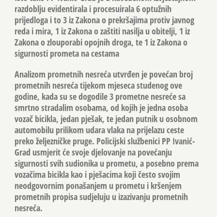
razdoblju evidentirala i procesuirala 6 optužnih
prijedloga i to 3 iz Zakona o prekršajima protiv javnog
reda i mira, 1 iz Zakona o zaštiti nasilja u obitelji, 1 iz
Zakona o zlouporabi opojnih droga, te 1 iz Zakona o
sigurnosti prometa na cestama
Analizom prometnih nesreća utvrđen je povećan broj
prometnih nesreća tijekom mjeseca studenog ove
godine, kada su se dogodile 3 prometne nesreće sa
smrtno stradalim osobama, od kojih je jedna osoba
vozač bicikla, jedan pješak, te jedan putnik u osobnom
automobilu prilikom udara vlaka na prijelazu ceste
preko željezničke pruge. Policijski službenici PP Ivanić-
Grad usmjerit će svoje djelovanje na povećanju
sigurnosti svih sudionika u prometu, a posebno prema
vozačima bicikla kao i pješacima koji često svojim
neodgovornim ponašanjem u prometu i kršenjem
prometnih propisa sudjeluju u izazivanju prometnih
nesreća.