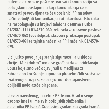
putem elektronske pošte ostvarivati komunikaciju sa
policijskom postajom, a koja komunikacija će se
smatrati pravovaljana te će uposlenici PP na takav
način poboljšati komunikaciju i učinkovitost. Isto tako
na raspolaganju su brojevi telefona dežurne službe
01/2881-111 i 01/4570-060, referada za upravne poslove
01/4570-068 (voditeljica), skraćeni prekršajni postupak
01/4570-061 te tajnica načelnika PP i načelnik 01/4570-
079.
U cilju što povoljnijeg stanja sigurnosti, a u sklopu
akcije „Mir i dobro“ mole se građani da se pridržavaju
uputa koje smo već objavljivali u medijima za
zabranjeno korištenje i uporabu pirotehničkih sredstava
i vatrenog oružja kako bi sigurno i dostojanstveno
obilježili nadolazeće blagdane.
U svezi navedenog, načelnik PP Ivanić-Grad u svoje
osobno ime i u ime svih policijskih službenika i
djelatnika PP Ivanić-Grad svim građanima grada Ivanić-