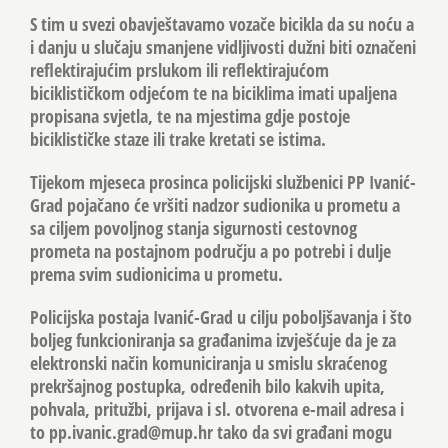
S tim u svezi obavještavamo vozače bicikla da su noću a
i danju u slučaju smanjene vidljivosti dužni biti označeni
reflektirajućim prslukom ili reflektirajućom
biciklističkom odjećom te na biciklima imati upaljena
propisana svjetla, te na mjestima gdje postoje
biciklističke staze ili trake kretati se istima.
Tijekom mjeseca prosinca policijski službenici PP Ivanić-
Grad pojačano će vršiti nadzor sudionika u prometu a
sa ciljem povoljnog stanja sigurnosti cestovnog
prometa na postajnom području a po potrebi i dulje
prema svim sudionicima u prometu.
Policijska postaja Ivanić-Grad u cilju poboljšavanja i što
boljeg funkcioniranja sa građanima izvješćuje da je za
elektronski način komuniciranja u smislu skraćenog
prekršajnog postupka, određenih bilo kakvih upita,
pohvala, pritužbi, prijava i sl. otvorena e-mail adresa i
to
pp.ivanic.grad@mup.hr
tako da svi građani mogu