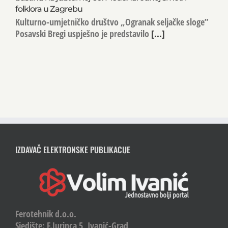
folklora u Zagrebu
Kulturno-umjetničko društvo „Ogranak seljačke sloge”
Posavski Bregi uspješno je predstavilo
[...]
IZDAVAČ ELEKTRONSKE PUBLIKACIJE
Ferotehnik d.o.o.
Sjedište: F.Jurinca 5, Ivanić-Grad