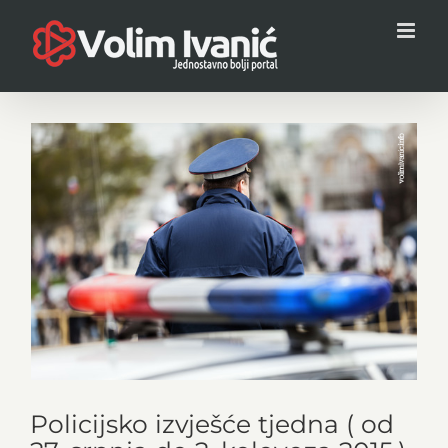
Skip
to
content
View
Larger
Image
Policijsko izvješće tjedna ( od