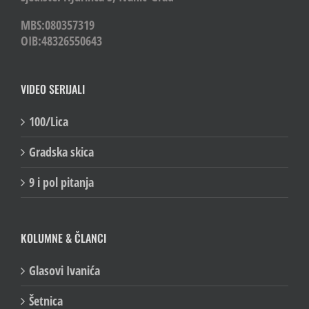
MBS:080357319
OIB:48326550643
VIDEO SERIJALI
100/Lica
Gradska skica
9 i pol pitanja
KOLUMNE & ČLANCI
Glasovi Ivanića
Šetnica