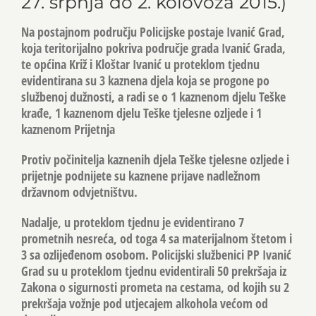
27. srpnja do 2. kolovoza 2015.)
Na postajnom području Policijske postaje Ivanić Grad,
koja teritorijalno pokriva područje grada Ivanić Grada,
te općina Križ i Kloštar Ivanić u proteklom tjednu
evidentirana su 3 kaznena djela koja se progone po
službenoj dužnosti, a radi se o 1 kaznenom djelu Teške
krađe, 1 kaznenom djelu Teške tjelesne ozljede i 1
kaznenom Prijetnja
Protiv počinitelja kaznenih djela Teške tjelesne ozljede i
prijetnje podnijete su kaznene prijave nadležnom
državnom odvjetništvu.
Nadalje, u proteklom tjednu je evidentirano 7
prometnih nesreća, od toga 4 sa materijalnom štetom i
3 sa ozlijeđenom osobom. Policijski službenici PP Ivanić
Grad su u proteklom tjednu evidentirali 50 prekršaja iz
Zakona o sigurnosti prometa na cestama, od kojih su 2
prekršaja vožnje pod utjecajem alkohola većom od