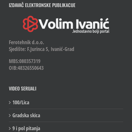
IZDAVAČ ELEKTRONSKE PUBLIKACIJE
Ferotehnik d.o.o.
Sjedište: F.Jurinca 5, Ivanić-Grad
MBS:080357319
OIB:48326550643
VIDEO SERIJALI
100/Lica
Gradska skica
9 i pol pitanja