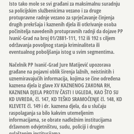
Isto tako mole se svi građani za maksimalnu suradnju
sa policijskim službenicima vezano i za druge
protupravne radnje vezano za sprječavanje činjenja
drugih prekršaja i kaznenih djela ili otkrivanje osoba
počinitelja navedenih protupravnih radnji da dojave PP
Ivanić-Grad na broj 01/2881-111, 112 ili 192 s ciljem
održavanja povoljnog stanja kriminaliteta ili
eventualnog poboljšanja istog u svim segmentima.
Načelnik PP Ivanić-Grad Jure Matijević upozorava
građane na pojavni oblik širenja lažnih, neistinitih i
uznemiravajućih informacija, kojima se čine određena
kaznena djela iz glave XV KAZNENOG ZAKONA RH,
KAZNENA DJELA PROTIV ČASTI I UGLEDA, KAO ŠTO SU
KD UVREDA, čl. 147, KD TEŠKO SRAMOĆENJE čl. 148, KD
KLEVETE čl. 149 i dr. kaznena djela, da u slučaju
raspolaganja sa bilo kakvim utemeljenim
informacijama, se obrate nadležnim institucijama
državnom odvjetništvu, sudu, policiji i drugim
ovlaštenim institucijama.