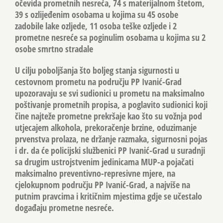
očevida prometnih nesreća, 74 s materijalnom štetom,
39 s ozlijeđenim osobama u kojima su 45 osobe
zadobile lake ozljede, 11 osoba teške ozljede i 2
prometne nesreće sa poginulim osobama u kojima su 2
osobe smrtno stradale
U cilju poboljšanja što boljeg stanja sigurnosti u
cestovnom prometu na području PP Ivanić-Grad
upozoravaju se svi sudionici u prometu na maksimalno
poštivanje prometnih propisa, a poglavito sudionici koji
čine najteže prometne prekršaje kao što su vožnja pod
utjecajem alkohola, prekoračenje brzine, oduzimanje
prvenstva prolaza, ne držanje razmaka, sigurnosni pojas
i dr. da će policijski službenici PP Ivanić-Grad u suradnji
sa drugim ustrojstvenim jedinicama MUP-a pojačati
maksimalno preventivno-represivne mjere, na
cjelokupnom području PP Ivanić-Grad, a najviše na
putnim pravcima i kritičnim mjestima gdje se učestalo
događaju prometne nesreće.