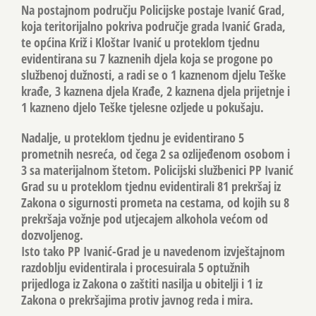
Na postajnom području Policijske postaje Ivanić Grad,
koja teritorijalno pokriva područje grada Ivanić Grada,
te općina Križ i Kloštar Ivanić u proteklom tjednu
evidentirana su 7 kaznenih djela koja se progone po
službenoj dužnosti, a radi se o 1 kaznenom djelu Teške
krađe, 3 kaznena djela Krađe, 2 kaznena djela prijetnje i
1 kazneno djelo Teške tjelesne ozljede u pokušaju.
Nadalje, u proteklom tjednu je evidentirano 5
prometnih nesreća, od čega 2 sa ozlijeđenom osobom i
3 sa materijalnom štetom. Policijski službenici PP Ivanić
Grad su u proteklom tjednu evidentirali 81 prekršaj iz
Zakona o sigurnosti prometa na cestama, od kojih su 8
prekršaja vožnje pod utjecajem alkohola većom od
dozvoljenog.
Isto tako PP Ivanić-Grad je u navedenom izvještajnom
razdoblju evidentirala i procesuirala 5 optužnih
prijedloga iz Zakona o zaštiti nasilja u obitelji i 1 iz
Zakona o prekršajima protiv javnog reda i mira.