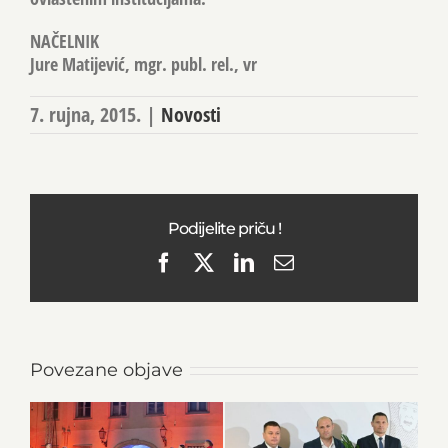
NAČELNIK
Jure Matijević, mgr. publ. rel., vr
7. rujna, 2015.
|
Novosti
Podijelite priču !
Facebook
X
LinkedIn
Email
Povezane objave