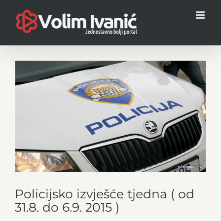
Skip
to
content
View
Larger
Image
Policijsko izvješće tjedna ( od
31.8. do 6.9. 2015 )