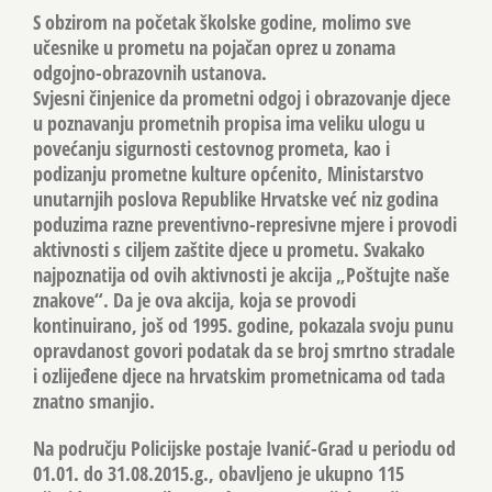
S obzirom na početak školske godine, molimo sve
učesnike u prometu na pojačan oprez u zonama
odgojno-obrazovnih ustanova.
Svjesni činjenice da prometni odgoj i obrazovanje djece
u poznavanju prometnih propisa ima veliku ulogu u
povećanju sigurnosti cestovnog prometa, kao i
podizanju prometne kulture općenito, Ministarstvo
unutarnjih poslova Republike Hrvatske već niz godina
poduzima razne preventivno-represivne mjere i provodi
aktivnosti s ciljem zaštite djece u prometu. Svakako
najpoznatija od ovih aktivnosti je akcija „Poštujte naše
znakove“. Da je ova akcija, koja se provodi
kontinuirano, još od 1995. godine, pokazala svoju punu
opravdanost govori podatak da se broj smrtno stradale
i ozlijeđene djece na hrvatskim prometnicama od tada
znatno smanjio.
Na području Policijske postaje Ivanić-Grad u periodu od
01.01. do 31.08.2015.g., obavljeno je ukupno 115