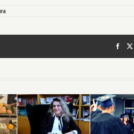
ura
Face