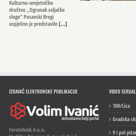
Kulturno-umjetničko
društvo „Ogranak seljačke
sloge” Posavski Bregi
uspješno je predstavilo
[...]
IZDAVAČ ELEKTRONSKE PUBLIKACIJE
VIDEO SERIJAL
100/Lica
Gradska sk
Ferotehnik d.o.o.
9 i pol pita