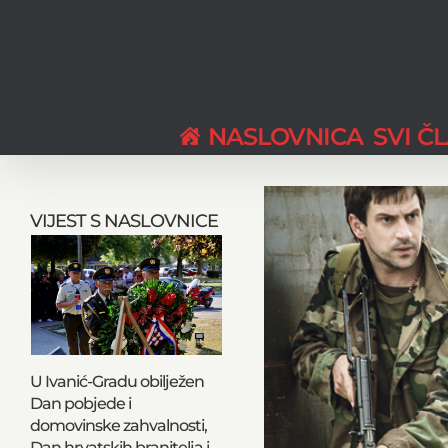
Skip
to
content
NASLOVNICA
SVI Č
View
Larger
VIJEST S NASLOVNICE
Image
U Ivanić-Gradu obilježen
Dan pobjede i
domovinske zahvalnosti,
Dan hrvatskih branitelja i