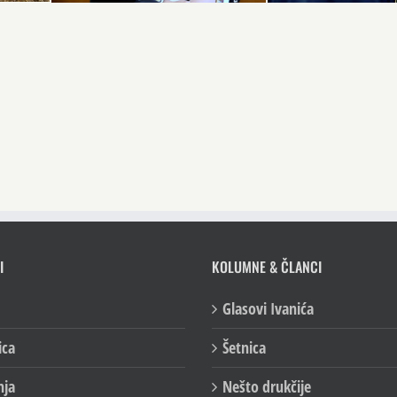
I
KOLUMNE & ČLANCI
Glasovi Ivanića
ica
Šetnica
nja
Nešto drukčije