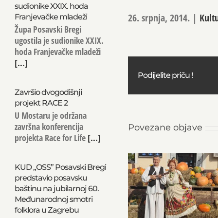
sudionike XXIX. hoda
26. srpnja, 2014.
|
Kult
Franjevačke mladeži
Župa Posavski Bregi
ugostila je sudionike XXIX.
hoda Franjevačke mladeži
[...]
Podijelite priču !
Završio dvogodišnji
projekt RACE 2
U Mostaru je održana
završna konferencija
Povezane objave
projekta Race for Life
[...]
KUD „OSS” Posavski Bregi
predstavio posavsku
baštinu na jubilarnoj 60.
Međunarodnoj smotri
folklora u Zagrebu