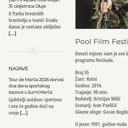
31. obljetnica Oluje
U Parku hrvatskih
branitelja u Ivanić-Gradu
danas je svečano obilježen
[...]
Pool Film Festi
Deveti mjesec nam je sve b
programu festivala.
NAJAVE
Broj 55
Žanr: Ratni
Tour de Marča 2026 donosi
Godina: 2014.
dva dana sportskog
Trajanje: 90 min.
izazova u šumi Marča
Redatelj: Kristijan Milić
Ljubitelji outdoor sportova
Scenarij: Ivan Pavličić
i ove će godine doći na
Glavne uloge: Goran Bogdan
svoje
[...]
U jesen 1991. godine mala 