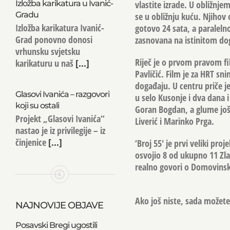
Izložba karikatura u Ivanić-
vlastite izrade. U obližnjem
Gradu
se u obližnju kuću. Njihov
Izložba karikatura Ivanić-
gotovo 24 sata, a paralelno
Grad ponovno donosi
zasnovana na istinitom do
vrhunsku svjetsku
Riječ je o prvom pravom fil
karikaturu u naš
[...]
Pavličić. Film je za HRT sn
događaju. U centru priče je
Glasovi Ivanića – razgovori
u selo Kusonje i dva dana i
koji su ostali
Goran Bogdan, a glume još 
Projekt „Glasovi Ivanića“
Liverić i Marinko Prga.
nastao je iz privilegije – iz
činjenice
[...]
‘Broj 55′ je prvi veliki pro
osvojio 8 od ukupno 11 Zlat
realno govori o Domovinsko
Ako još niste, sada možete 
NAJNOVIJE OBJAVE
Posavski Bregi ugostili