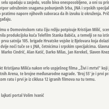
 selu upadaju u zasjedu, vozilo biva onesposobljeno, a oni su prisi
 otpor udruženim snagama pobunjenih Srba, JNA i srpskih specijal
 pratimo napore njihovih suboraca da ih izvuku iz okruženja. Prič
gađaju.
mu o Domovinskom ratu čiju režiju potpisuje Kristijan Milić, scen
imila produkcijska kuća Telefilm Stanka Babića, a temelji se na ist
 prva satnija 105. brigade Hrvatske vojske iz Bjelovara koja dolazi
 dvije noći tuče se s JNA, četnicima i srpskim specijalcima. Glavn
Marko Cindrić, Alan Katić, Darko Milas, Jan Kerekeš, Slaven Knez
jekt Kristijana Milića nakon vrlo uspješnog filma „Živi i mrtvi“ koji 
nih Arena, te brojne međunarodne nagrade. ‘Broj 55′ je i prvi pra
m ratu i prvi je iz ciklusa 12 igranih filmova na tu temu.
lajkati portal Volim Ivanić