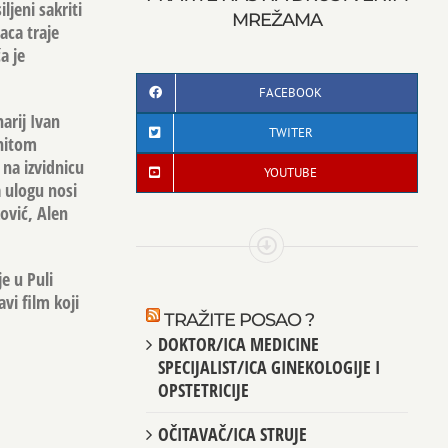
ljeni sakriti
MREŽAMA
aca traje
a je
FACEBOOK
arij Ivan
TWITER
initom
 na izvidnicu
YOUTUBE
a ulogu nosi
ović, Alen
je u Puli
vi film koji
TRAŽITE POSAO ?
DOKTOR/ICA MEDICINE
SPECIJALIST/ICA GINEKOLOGIJE I
OPSTETRICIJE
OČITAVAČ/ICA STRUJE