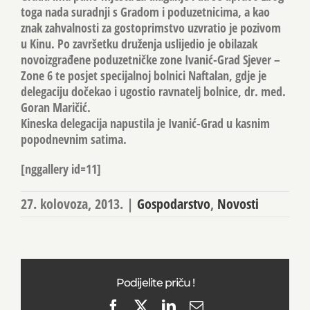
toga nada suradnji s Gradom i poduzetnicima, a kao
znak zahvalnosti za gostoprimstvo uzvratio je pozivom
u Kinu. Po završetku druženja uslijedio je obilazak
novoizgrađene poduzetničke zone Ivanić-Grad Sjever –
Zone 6 te posjet specijalnoj bolnici Naftalan, gdje je
delegaciju dočekao i ugostio ravnatelj bolnice, dr. med.
Goran Maričić.
Kineska delegacija napustila je Ivanić-Grad u kasnim
popodnevnim satima.
[nggallery id=11]
27. kolovoza, 2013.
|
Gospodarstvo
,
Novosti
Podijelite priču !
Facebook
X
LinkedIn
Email