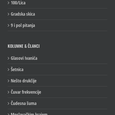
100/Lica
Gradska skica
9 i pol pitanja
KOLUMNE & ČLANCI
Glasovi Ivanića
Šetnica
Nešto drukčije
Čuvar frekvencije
Čudesna šuma
Moslavačkim krajem