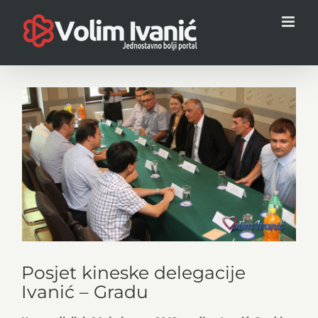
Skip
to
content
View
Larger
Image
Posjet kineske delegacije
Ivanić – Gradu