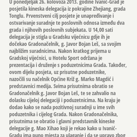
U ponedjeljak 26. kolovoza 2013. godine Ivanić-Grad je
posjetila kineska delegacija iz pokrajine Zhejiang, grada
Tonglu. Prvenstveni cilj posjete je unapređivanje i
ostvarivanje suradnje te poslovnih odnosa između dva
grada i njihovih poslovnih subjekata. U 14,00 sati
delegacija je stigla u Gradsku vijećnicu gdje ih je
dočekao Gradonačelnik, g. Javor Bojan Leš, sa svojim
najbližim suradnicima. Nakon kratkog prijema u
Gradskoj vijećnici, u Hotelu Sport održana je
prezentacija i druženje s poduzetnicima Grada. Također,
ovom dijelu posjeta, uz prisutne poduzetnike,
nazočili su načelnik Općine Križ g. Marko Magdić i
predstavnici medija. Svima prisutnima obratio se
Gradonačelnik g. Javor Bojan Leš, te se zahvalio na
dolasku cijeloj delegaciji i poduzetnicima. Na kraju je
dodao kako se nada pozitivnoj suradnji u ime svih
poduzetnika i cijelog Grada. Nakon Gradonačelnika,
prisutnima se obratio i glavni predstavnik kineske
delegacije g. Mao Xihao koji je rekao kako u Ivanić-
Gradu ima puno mjesta za ulaganje i da se upravo zbog