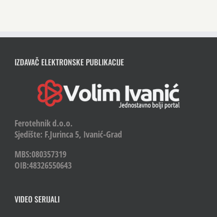
IZDAVAČ ELEKTRONSKE PUBLIKACIJE
Ferotehnik d.o.o.
Sjedište: F.Jurinca 5, Ivanić-Grad
MBS:080357319
OIB:48326550643
VIDEO SERIJALI