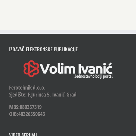
IZDAVAČ ELEKTRONSKE PUBLIKACIJE
Ferotehnik d.o.o.
Sjedište: F.Jurinca 5, Ivanić-Grad
MBS:080357319
OIB:48326550643
VIDEO SERIJALI