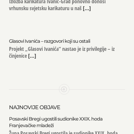
Izložba karikatura Ivanić-Grad ponovno donosi
vrhunsku svjetsku karikaturu u naš
[...]
Glasovi Ivanića – razgovori koji su ostali
Projekt „Glasovi Ivanića“ nastao je iz privilegije – iz
činjenice
[...]
NAJNOVIJE OBJAVE
Posavski Bregi ugostili sudionike XXIX. hoda
Franjevačke mladeži
Župa Posavski Bregi ugostila je sudionike XXIX. hoda