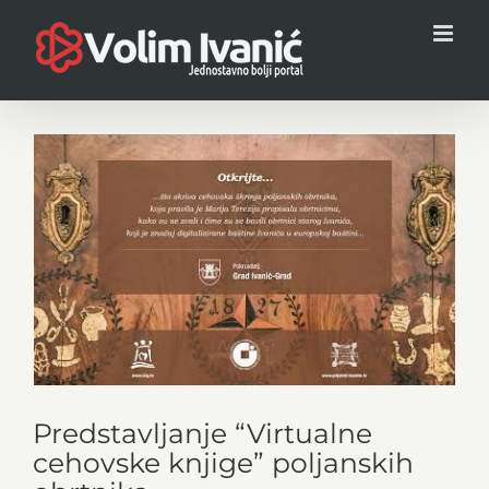
Skip
to
content
View
Larger
Image
Predstavljanje “Virtualne
cehovske knjige” poljanskih