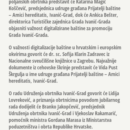
poljanskih obrtnika predstavit će Katarina Magić
Koščević, predsjednica udruge građana Prijatelji baštine
– Amici hereditatis, Ivanić-Grad, dok će Ankica Bešter,
direktorica Turističke zajednica Grada Ivanić-Grada
objasniti važnost digitalizirane baštine za promociju
Grada Ivanić-Grada.
O važnosti digitalizacije baštine u hrvatskim i europskim
okvirima govorit će dr. sc. Sofija Klarin Zadravec iz
Nacionalne sveučilišne knjižnice u Zagrebu. Najvažnije
dokumente iz cehovske škrinje predstavit će Vida Pust
Škrgulja u ime udruge građana Prijatelji baštine – Amici
hereditatis, Ivanić-Grad.
O radu Udruženja obrtnika Ivanić-Grad govorit će Lidija
Lovreković, a priznanja obrtnicima povodom jubilarnog
rada dodijelit će Branko Jakopčević, predsjednik
Udruženja obrtnika Ivanić-Grad i Vjekoslav Rakamarić,
pomoćnik ministra Gordana Marasa iz Ministarstva
poduzetništva i obrta Republike Hrvatske.