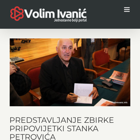
Skip
to
content
View
Larger
Image
PREDSTAVLJANJE ZBIRKE
PRIPOVIJETKI STANKA
PETROVIĆA