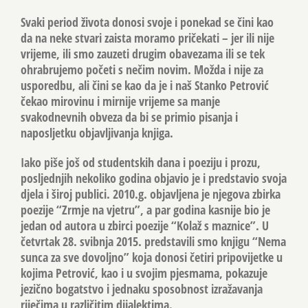
Svaki period života donosi svoje i ponekad se čini kao
da na neke stvari zaista moramo pričekati – jer ili nije
vrijeme, ili smo zauzeti drugim obavezama ili se tek
ohrabrujemo početi s nečim novim. Možda i nije za
usporedbu, ali čini se kao da je i naš Stanko Petrović
čekao mirovinu i mirnije vrijeme sa manje
svakodnevnih obveza da bi se primio pisanja i
naposljetku objavljivanja knjiga.
Iako piše još od studentskih dana i poeziju i prozu,
posljednjih nekoliko godina objavio je i predstavio svoja
djela i široj publici. 2010.g. objavljena je njegova zbirka
poezije “Zrmje na vjetru”, a par godina kasnije bio je
jedan od autora u zbirci poezije “Kolaž s maznice”. U
četvrtak 28. svibnja 2015. predstavili smo knjigu “Nema
sunca za sve dovoljno” koja donosi četiri pripovijetke u
kojima Petrović, kao i u svojim pjesmama, pokazuje
jezično bogatstvo i jednaku sposobnost izražavanja
riječima u različitim dijalektima.