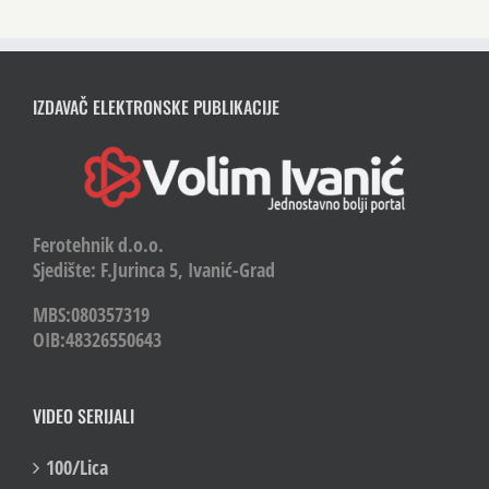
IZDAVAČ ELEKTRONSKE PUBLIKACIJE
Ferotehnik d.o.o.
Sjedište: F.Jurinca 5, Ivanić-Grad
MBS:080357319
OIB:48326550643
VIDEO SERIJALI
100/Lica