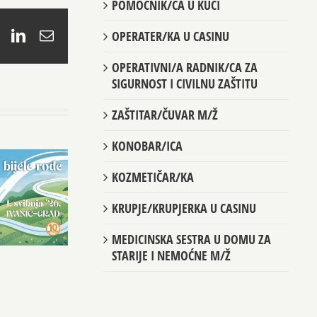
POMOĆNIK/CA U KUĆI
book
X
LinkedIn
Email
OPERATER/KA U CASINU
OPERATIVNI/A RADNIK/CA ZA
SIGURNOST I CIVILNU ZAŠTITU
ZAŠTITAR/ČUVAR M/Ž
KONOBAR/ICA
KOZMETIČAR/KA
KRUPJE/KRUPJERKA U CASINU
MEDICINSKA SESTRA U DOMU ZA
STARIJE I NEMOĆNE M/Ž