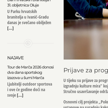
31. obljetnica Oluje
U Parku hrvatskih
branitelja u Ivanić-Gradu
danas je svečano obilježen
[...]
NAJAVE
Tour de Marča 2026 donosi
Prijave za pr
dva dana sportskog
izazova u šumi Marča
U tijeku su prijave za pro
Ljubitelji outdoor sportova
izgradnju kulture mira“ ko
i ove će godine doći na
Stručno usavršavanje održat
svoje
[...]
Osnovni cilj projekta „Pok
ustanove na suradnju kako 