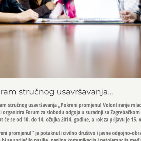
ogram stručnog usavršavanja…
gram stručnog usavršavanja „Pokreni promjenu! Volontiranje mlad
ji organizira Forum za slobodu odgoja u suradnji sa Zagrebačkom
 će se od 10. do 14. ožujka 2014. godine, a rok za prijavu je 15. v
reni promjenu!“ je potaknuti civilno društvo i javne odgojno-ob
bi se spriječilo nasilje, nasilna komunikacija i netolerancija me