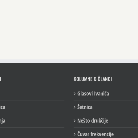
I
KOLUMNE & ČLANCI
Glasovi Ivanića
ica
Šetnica
nja
Nešto drukčije
Čuvar frekvencije