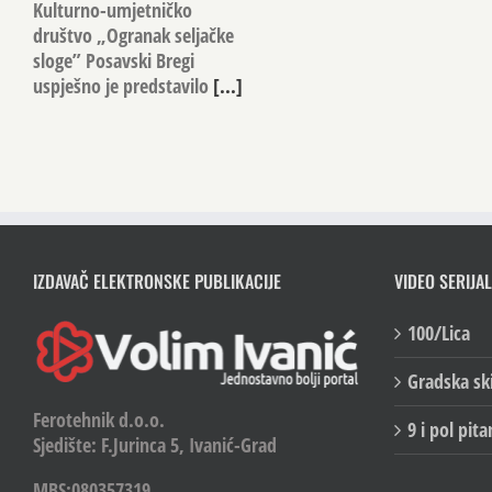
Kulturno-umjetničko
društvo „Ogranak seljačke
sloge” Posavski Bregi
uspješno je predstavilo
[...]
IZDAVAČ ELEKTRONSKE PUBLIKACIJE
VIDEO SERIJAL
100/Lica
Gradska sk
Ferotehnik d.o.o.
9 i pol pita
Sjedište: F.Jurinca 5, Ivanić-Grad
MBS:080357319