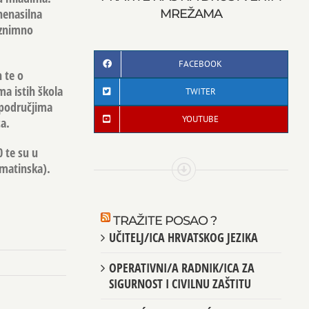
nenasilna
MREŽAMA
iznimno
FACEBOOK
 te o
a istih škola
TWITER
 područjima
YOUTUBE
ca.
 te su u
lmatinska).
TRAŽITE POSAO ?
UČITELJ/ICA HRVATSKOG JEZIKA
OPERATIVNI/A RADNIK/ICA ZA
SIGURNOST I CIVILNU ZAŠTITU