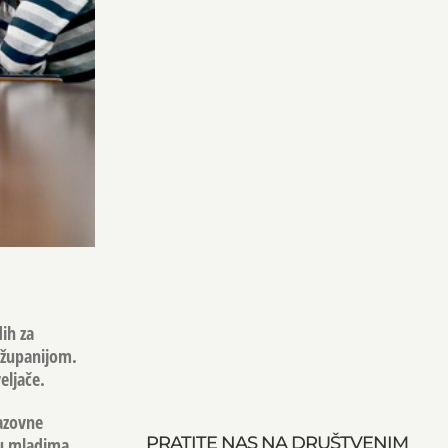
ih za
 županijom.
eljače.
razovne
PRATITE NAS NA DRUŠTVENIM
đu mladima.