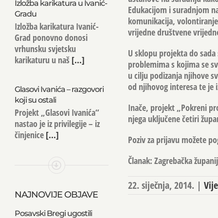
Izložba karikatura u Ivanić-
Edukacijom i suradnjom na
Gradu
komunikacija, volontiranje
Izložba karikatura Ivanić-
vrijedne društvene vrijedn
Grad ponovno donosi
vrhunsku svjetsku
U sklopu projekta do sada 
karikaturu u naš
[...]
problemima s kojima se sv
u cilju podizanja njihove 
od njihovog interesa te je i
Glasovi Ivanića – razgovori
koji su ostali
Inače, projekt „Pokreni pr
Projekt „Glasovi Ivanića“
njega uključene četiri žup
nastao je iz privilegije – iz
činjenice
[...]
Poziv za prijavu možete po
Članak: Zagrebačka župani
22. siječnja, 2014.
|
Vije
NAJNOVIJE OBJAVE
Posavski Bregi ugostili