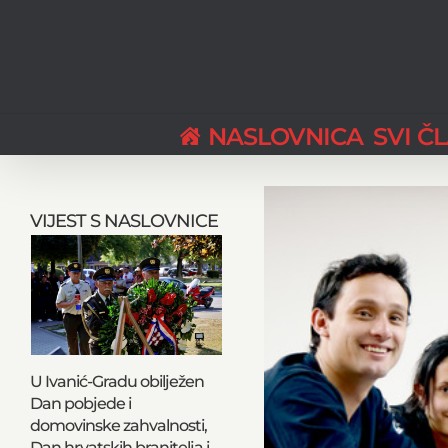
Skip
to
content
NASLOVNICA
SVI Č
View
Larger
VIJEST S NASLOVNICE
Image
U Ivanić-Gradu obilježen
Dan pobjede i
domovinske zahvalnosti,
Dan hrvatskih branitelja i