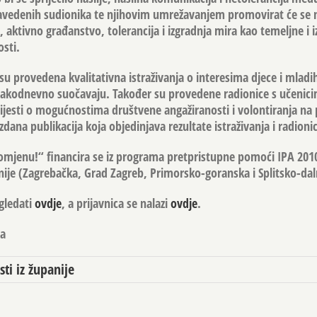
vedenih sudionika te njihovim umrežavanjem promovirat će se 
, aktivno građanstvo, tolerancija i izgradnja mira kao temeljne i 
osti.
su provedena kvalitativna istraživanja o interesima djece i mladih
akodnevno suočavaju. Također su provedene radionice s učenicim
svijesti o mogućnostima društvene angažiranosti i volontiranja na
zdana publikacija koja objedinjava rezultate istraživanja i radioni
omjenu!“ financira se iz programa pretpristupne pomoći IPA 2010
anije (Zagrebačka, Grad Zagreb, Primorsko-goranska i Splitsko-da
gledati
ovdje
, a prijavnica se nalazi
ovdje
.
ja
sti iz županije