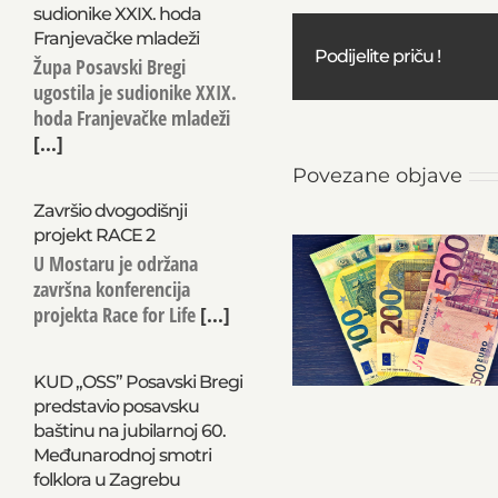
sudionike XXIX. hoda
Franjevačke mladeži
Podijelite priču !
Župa Posavski Bregi
ugostila je sudionike XXIX.
hoda Franjevačke mladeži
[...]
Povezane objave
Završio dvogodišnji
projekt RACE 2
U Mostaru je održana
završna konferencija
projekta Race for Life
[...]
KUD „OSS” Posavski Bregi
predstavio posavsku
baštinu na jubilarnoj 60.
Međunarodnoj smotri
folklora u Zagrebu