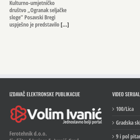
Kulturno-umjetničko
društvo „Ogranak seljačke
sloge” Posavski Bregi
uspješno je predstavilo
[...]
IZDAVAČ ELEKTRONSKE PUBLIKACIJE
VIDEO SERIJAL
100/Lica
Gradska sk
Ferotehnik d.o.o.
9 i pol pita