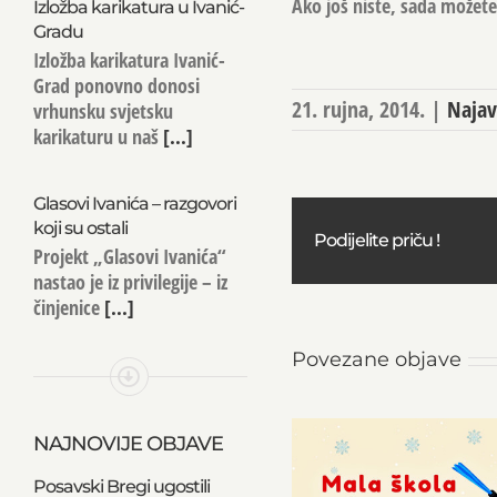
Ako još niste, sada možete 
Izložba karikatura u Ivanić-
Gradu
Izložba karikatura Ivanić-
Grad ponovno donosi
21. rujna, 2014.
|
Najav
vrhunsku svjetsku
karikaturu u naš
[...]
Glasovi Ivanića – razgovori
koji su ostali
Podijelite priču !
Projekt „Glasovi Ivanića“
nastao je iz privilegije – iz
činjenice
[...]
Povezane objave
NAJNOVIJE OBJAVE
Posavski Bregi ugostili