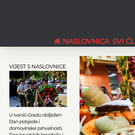
Skip
to
content
NASLOVNICA
SVI Č
View
Larger
VIJEST S NASLOVNICE
Image
U Ivanić-Gradu obilježen
Dan pobjede i
domovinske zahvalnosti,
Dan hrvatskih branitelja i