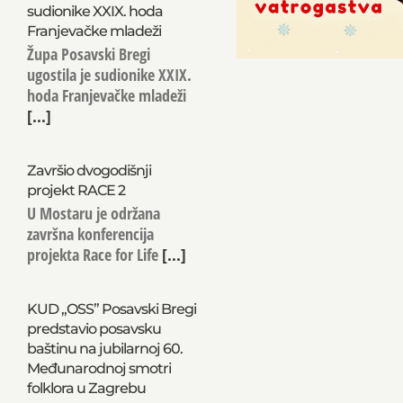
sudionike XXIX. hoda
Franjevačke mladeži
Župa Posavski Bregi
ugostila je sudionike XXIX.
hoda Franjevačke mladeži
[...]
Završio dvogodišnji
projekt RACE 2
U Mostaru je održana
završna konferencija
projekta Race for Life
[...]
KUD „OSS” Posavski Bregi
predstavio posavsku
baštinu na jubilarnoj 60.
Međunarodnoj smotri
folklora u Zagrebu