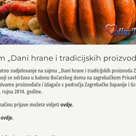
m „Dani hrane i tradicijskih proizvo
platno sudjelovanje na sajmu „Dani hrane i tradicijskih proizvoda
koji se održava u balonu Boćarskog doma na zagrebačkom Prisavlj
zivamo proizvođače i izlagače s područja Zagrebačke županije i G
. rujna 2014. godine.
načinu prijave možete vidjeti
ovdje
.
i
ovdje
.