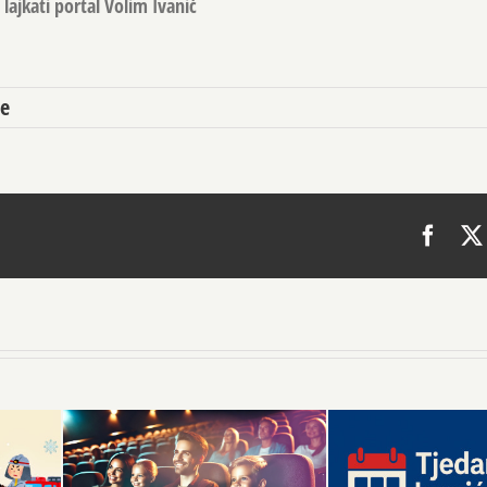
lajkati portal Volim Ivanić
e
Face