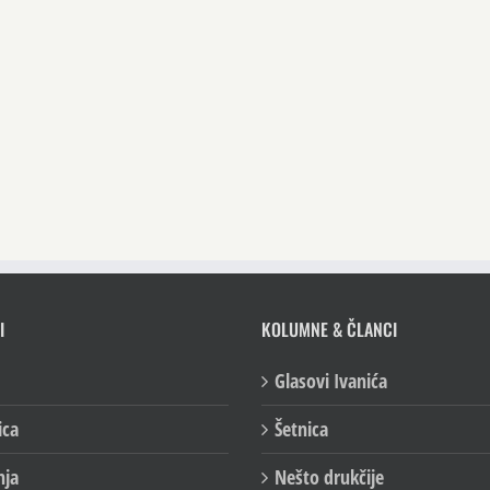
I
KOLUMNE & ČLANCI
Glasovi Ivanića
ica
Šetnica
nja
Nešto drukčije