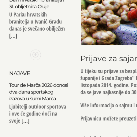
31. obljetnica Oluje
U Parku hrvatskih
branitelja u Ivanić-Gradu
danas je svečano obilježen
[...]
Prijave za saja
U tijeku su prijave za bes
NAJAVE
županije i Grada Zagreba“ 
listopada 2014. godine. Po
Tour de Marča 2026 donosi
da se jave najkasnije do 30
dva dana sportskog
izazova u šumi Marča
Više informacija o sajmu i 
Ljubitelji outdoor sportova
i ove će godine doći na
Prijavnicu možete preuzet
svoje
[...]