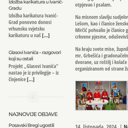
Izložba karikatura u Ivanić-
otpjevao i psalam.
Gradu
Izložba karikatura Ivanić-
Na misnom slavlju sudjelo
Grad ponovno donosi
Lešom, kao i članice žensk
vrhunsku svjetsku
Mirčić pohvalio je članice 
karikaturu u naš
[...]
crkvene pjesme, oduševivši
Na kraju svete mise, župni
Glasovi Ivanića – razgovori
mr. Grbešića i gradonačeln
koji su ostali
dvorane, uz roštilj i kolač
Projekt „Glasovi Ivanića“
organiziranom od strane ž
nastao je iz privilegije – iz
činjenice
[...]
NAJNOVIJE OBJAVE
Posavski Bregi ugostili
14. listopada, 2024.
|
N