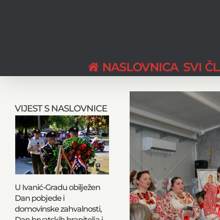
Skip
to
content
NASLOVNICA
SVI Č
View
Larger
VIJEST S NASLOVNICE
Image
U Ivanić-Gradu obilježen
Dan pobjede i
domovinske zahvalnosti,
Dan hrvatskih branitelja i