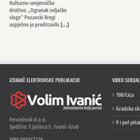
Kulturno-umjetničko
društvo „Ogranak seljačke
sloge” Posavski Bregi
uspješno je predstavilo
[...]
IZDAVAČ ELEKTRONSKE PUBLIKACIJE
VIDEO SERIJAL
100/Lica
Gradska sk
Ferotehnik d.o.o.
9 i pol pita
Sjedište: F.Jurinca 5, Ivanić-Grad
MBS:080357319