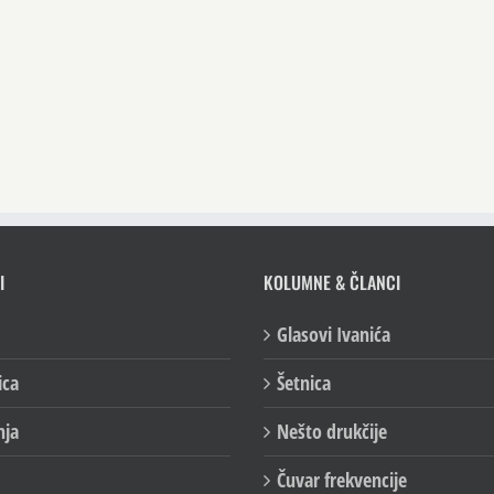
I
KOLUMNE & ČLANCI
Glasovi Ivanića
ica
Šetnica
nja
Nešto drukčije
Čuvar frekvencije