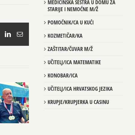
MEDICINSKA SESTRA U DOMU ZA
STARIJE I NEMOĆNE M/Ž
POMOĆNIK/CA U KUĆI
book
X
LinkedIn
Email
KOZMETIČAR/KA
ZAŠTITAR/ČUVAR M/Ž
UČITELJ/ICA MATEMATIKE
KONOBAR/ICA
UČITELJ/ICA HRVATSKOG JEZIKA
KRUPJE/KRUPJERKA U CASINU