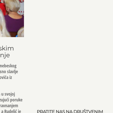
vskim
nje
a nebeskog
sno slavlje
vića iz
 u svojoj
zujući poruke
d ravnanjem
a Rudelić je
PRATITE NAS NA DRUŠTVENIM