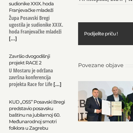
sudionike XXIX. hoda
Franjevačke mladeži
Župa Posavski Bregi
ugostila je sudionike XXIX.
hoda Franjevačke mladeži
Podijelite priču !
[...]
Završio dvogodišnji
projekt RACE 2
Povezane objave
U Mostaru je održana
završna konferencija
projekta Race for Life
[...]
KUD „OSS” Posavski Bregi
predstavio posavsku
baštinu na jubilarnoj 60.
Međunarodnoj smotri
folklora u Zagrebu