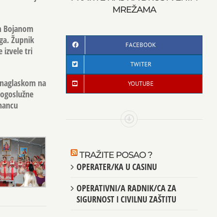
MREŽAMA
om Bojanom
ga. Župnik
FACEBOOK
izvele tri
TWITER
m naglaskom na
YOUTUBE
bogoslužne
uhancu
TRAŽITE POSAO ?
OPERATER/KA U CASINU
OPERATIVNI/A RADNIK/CA ZA
SIGURNOST I CIVILNU ZAŠTITU