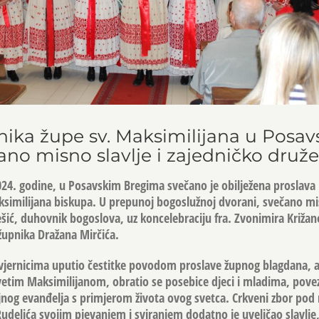
tnika župe sv. Maksimilijana u Posa
no misno slavlje i zajedničko druže
2024. godine, u Posavskim Bregima svečano je obilježena proslav
ksimilijana biskupa. U prepunoj bogoslužnoj dvorani, svečano mi
šić, duhovnik bogoslova, uz koncelebraciju fra. Zvonimira Križano
župnika Dražana Mirčića.
 vjernicima uputio čestitke povodom proslave župnog blagdana, a
vetim Maksimilijanom, obratio se posebice djeci i mladima, pove
ljnog evanđelja s primjerom života ovog svetca. Crkveni zbor po
udelića svojim pjevanjem i sviranjem dodatno je uveličao slavlje, 