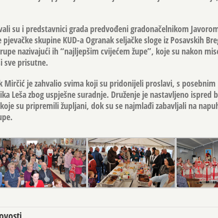
vali su i predstavnici grada predvođeni gradonačelnikom Javor
e pjevačke skupine KUD-a Ogranak seljačke sloge iz Posavskih Bre
grupe nazivajući ih “najljepšim cvijećem župe”, koje su nakon mise 
 sve prisutne.
k Mirčić je zahvalio svima koji su pridonijeli proslavi, s posebni
ika Leša zbog uspješne suradnje. Druženje je nastavljeno ispred 
e koje su pripremili župljani, dok su se najmlađi zabavljali na nap
upe.
ovosti