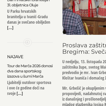
31. obljetnica Oluje
U Parku hrvatskih
branitelja u Ivanić-Gradu
danas je svečano obilježen
[...]
Proslava zašti
Bregima: Sveča
NAJAVE
U nedjelju, 13. listopada 
Tour de Marča 2026 donosi
zaštitnika župe, svetog Ma
dva dana sportskog
predvodio je mr. Ivan Grbe
izazova u šumi Marča
Kloštar Ivanića i domaćeg 
Ljubitelji outdoor sportova
i ove će godine doći na
Mr. Grbešić je okupljenim
svoje
[...]
propovijedi, nadahnutoj s
iz današnjeg i prošlonedje
mladog glazbenika Josipa R