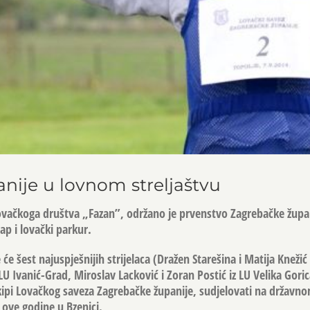
nije u lovnom streljaštvu
 Lovačkoga društva „Fazan”, održano je prvenstvo Zagrebačke žup
ap i lovački parkur.
 će šest najuspješnijih strijelaca (Dražen Starešina i Matija Knežić 
LU Ivanić-Grad, Miroslav Lacković i Zoran Postić iz LU Velika Goric
ekipi Lovačkog saveza Zagrebačke županije, sudjelovati na državn
a ove godine u Bzenici.