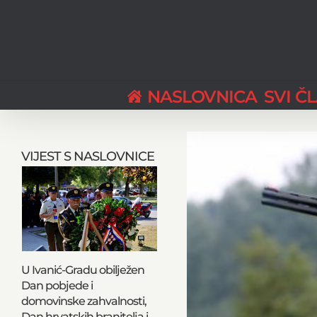
Skip
to
content
NASLOVNICA
SVI Č
View
Larger
VIJEST S NASLOVNICE
Image
U Ivanić-Gradu obilježen
Dan pobjede i
domovinske zahvalnosti,
Dan hrvatskih branitelja i