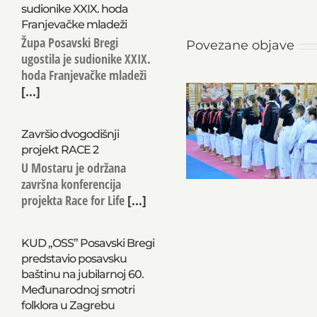
sudionike XXIX. hoda
Franjevačke mladeži
Župa Posavski Bregi
Povezane objave
ugostila je sudionike XXIX.
hoda Franjevačke mladeži
[...]
Završio dvogodišnji
projekt RACE 2
U Mostaru je održana
završna konferencija
projekta Race for Life
[...]
KUD „OSS” Posavski Bregi
predstavio posavsku
baštinu na jubilarnoj 60.
Međunarodnoj smotri
folklora u Zagrebu