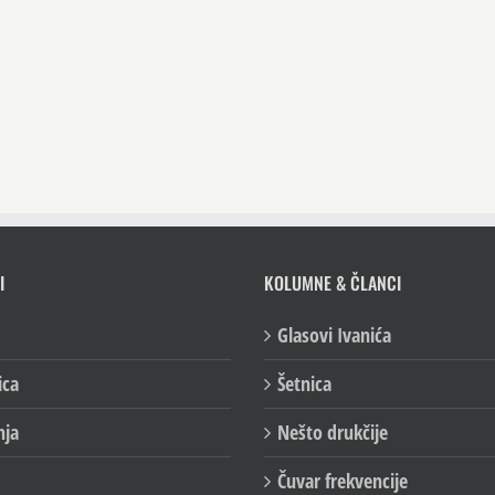
I
KOLUMNE & ČLANCI
Glasovi Ivanića
ica
Šetnica
nja
Nešto drukčije
Čuvar frekvencije