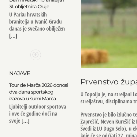
31. obljetnica Oluje
U Parku hrvatskih
branitelja u Ivanić-Gradu
danas je svečano obilježen
[...]
NAJAVE
Prvenstvo župa
Tour de Marča 2026 donosi
dva dana sportskog
U Topolju je, na streljani
izazova u šumi Marča
streljaštvu, disciplinama tr
Ljubitelji outdoor sportova
i ove će godine doći na
Prvenstvo je bilo izlučno te
svoje
[...]
Zaprešić, Neven Kurešić iz 
Švedi iz LU Dugo Selo), u 
koje će se održati 27. rujn