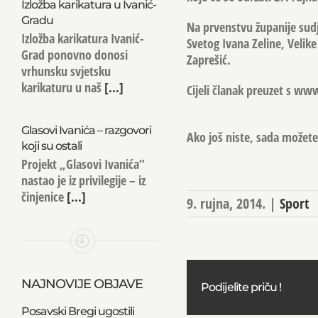
Izložba karikatura u Ivanić-
Gradu
Na prvenstvu županije sud
Izložba karikatura Ivanić-
Svetog Ivana Zeline, Velike
Grad ponovno donosi
Zaprešić.
vrhunsku svjetsku
karikaturu u naš
[...]
Cijeli članak preuzet s ww
Glasovi Ivanića – razgovori
Ako još niste, sada možete 
koji su ostali
Projekt „Glasovi Ivanića“
nastao je iz privilegije – iz
činjenice
[...]
9. rujna, 2014.
|
Sport
NAJNOVIJE OBJAVE
Podijelite priču !
Posavski Bregi ugostili