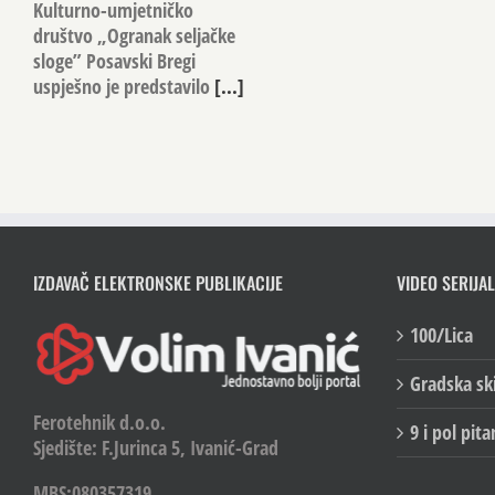
Kulturno-umjetničko
društvo „Ogranak seljačke
sloge” Posavski Bregi
uspješno je predstavilo
[...]
IZDAVAČ ELEKTRONSKE PUBLIKACIJE
VIDEO SERIJAL
100/Lica
Gradska sk
Ferotehnik d.o.o.
9 i pol pita
Sjedište: F.Jurinca 5, Ivanić-Grad
MBS:080357319