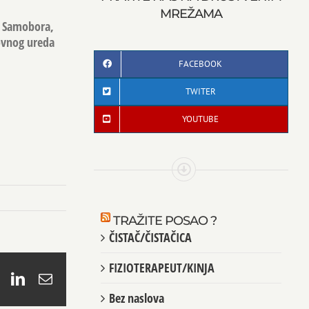
MREŽAMA
, Samobora,
Lovnog ureda
FACEBOOK
TWITER
YOUTUBE
TRAŽITE POSAO ?
ČISTAČ/ČISTAČICA
FIZIOTERAPEUT/KINJA
book
X
LinkedIn
Email
Bez naslova