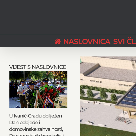
Skip
to
content
NASLOVNICA
SVI Č
View
Larger
VIJEST S NASLOVNICE
Image
U Ivanić-Gradu obilježen
Dan pobjede i
domovinske zahvalnosti,
Dan hrvatskih branitelja i