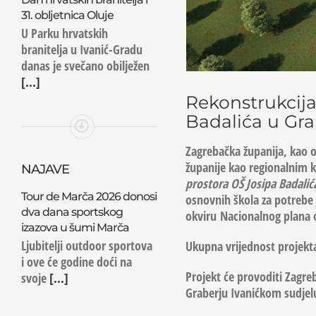
31. obljetnica Oluje
U Parku hrvatskih
branitelja u Ivanić-Gradu
danas je svečano obilježen
[...]
Rekonstrukcija
Badalića u Gr
Zagrebačka županija, kao o
županije kao regionalnim k
NAJAVE
prostora OŠ Josipa Badali
Tour de Marča 2026 donosi
osnovnih škola za potrebe 
dva dana sportskog
okviru Nacionalnog plana o
izazova u šumi Marča
Ljubitelji outdoor sportova
Ukupna vrijednost projekta
i ove će godine doći na
Projekt će provoditi Zagre
svoje
[...]
Graberju Ivanićkom sudjelu