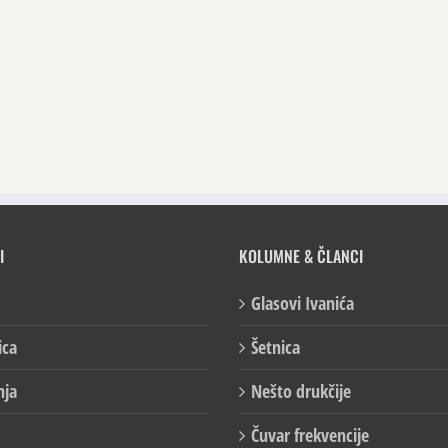
I
KOLUMNE & ČLANCI
Glasovi Ivanića
ica
Šetnica
nja
Nešto drukčije
Čuvar frekvencije