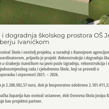
 i dogradnja školskog prostora OŠ J
aberju Ivanićkom
snivač škole i nositelj projekta, u suradnji s Razvojnom agencij
oordinatorom, prijavila je projekt
Rekonstrukcija i dogradnja šk
ća u Graberju Ivanićkom
na javni poziv Izgradnja, rekonstrukcija 
jednosmjenskog rada i cjelodnevne škole, koji se provodi u
poravka i otpornosti 2021. – 2026.
 je 2.288.502,57 eura, dok je bespovratno odobreno 2.101.411,2
bačka županija kao osnivač ustanove, dok Osnovna škola Josipa B
je kao projektni partner.