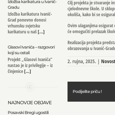
Izložba karikatura u Ivanić-
Cilj projekta je stvaranje
Gradu
cjelodnevne škole. U sklop
Izložba karikatura Ivanić-
okoliša, kako bi se osigura
Grad ponovno donosi
Ovim ulaganjima osigurat će
vrhunsku svjetsku
će omogućiti prelazak ško
karikaturu u naš
[...]
Realizacija projekta preds
Glasovi Ivanića – razgovori
obrazovanja u Ivanić-Grad
koji su ostali
Projekt „Glasovi Ivanića“
2. rujna, 2025.
|
Novost
nastao je iz privilegije – iz
činjenice
[...]
Podijelite priču !
NAJNOVIJE OBJAVE
Posavski Bregi ugostili