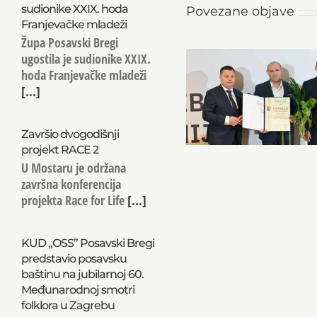
sudionike XXIX. hoda
Povezane objave
Franjevačke mladeži
Župa Posavski Bregi
ugostila je sudionike XXIX.
hoda Franjevačke mladeži
[...]
Završio dvogodišnji
projekt RACE 2
U Mostaru je održana
završna konferencija
projekta Race for Life
[...]
KUD „OSS” Posavski Bregi
predstavio posavsku
baštinu na jubilarnoj 60.
Međunarodnoj smotri
folklora u Zagrebu