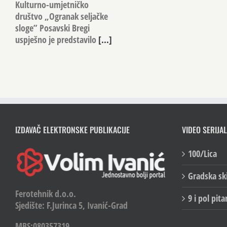
Kulturno-umjetničko
društvo „Ogranak seljačke
sloge” Posavski Bregi
uspješno je predstavilo
[...]
IZDAVAČ ELEKTRONSKE PUBLIKACIJE
VIDEO SERIJAL
100/Lica
Gradska sk
Ferotehnik d.o.o.
9 i pol pita
Sjedište: F.Jurinca 5, Ivanić-Grad
MBS:080357319