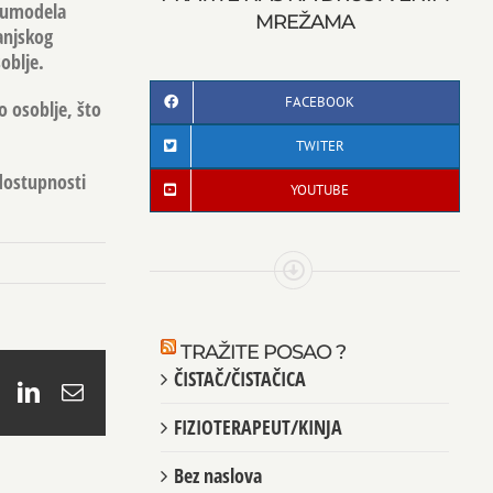
enumodela
MREŽAMA
anjskog
oblje.
FACEBOOK
o osoblje, što
TWITER
 dostupnosti
YOUTUBE
TRAŽITE POSAO ?
ČISTAČ/ČISTAČICA
book
X
LinkedIn
Email
FIZIOTERAPEUT/KINJA
Bez naslova