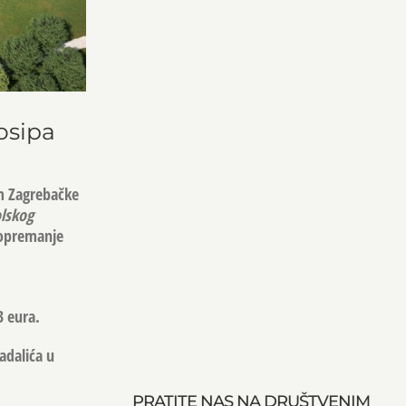
osipa
om Zagrebačke
olskog
i opremanje
3 eura.
adalića u
PRATITE NAS NA DRUŠTVENIM