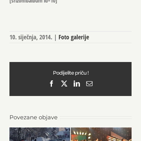
[srizonfbalbum id=10]
10. siječnja, 2014.
|
Foto galerije
Podijelite priču !
Facebook
X
LinkedIn
Email
Povezane objave