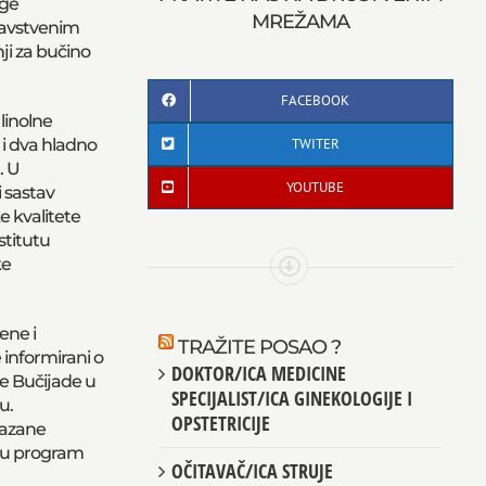
uge
MREŽAMA
ravstvenim
ji za bučino
FACEBOOK
 linolne
TWITER
 i dva hladno
. U
YOUTUBE
i sastav
e kvalitete
stitutu
ke
ene i
TRAŽITE POSAO ?
 informirani o
DOKTOR/ICA MEDICINE
je Bučijade u
SPECIJALIST/ICA GINEKOLOGIJE I
u.
OPSTETRICIJE
kazane
i u program
OČITAVAČ/ICA STRUJE