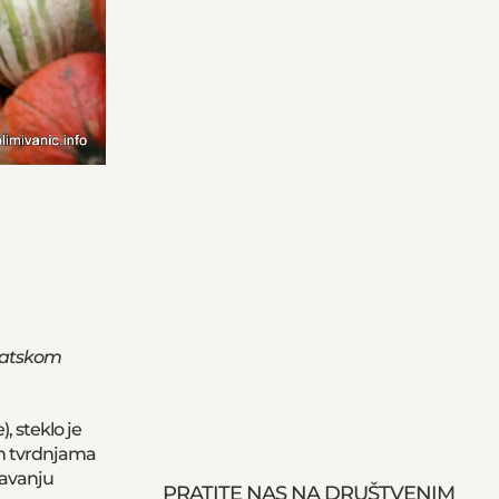
rvatskom
, steklo je
m tvrdnjama
žavanju
PRATITE NAS NA DRUŠTVENIM