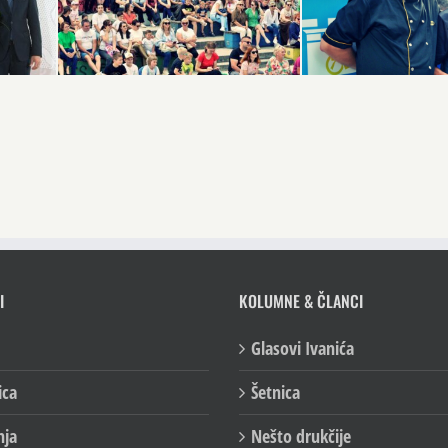
I
KOLUMNE & ČLANCI
Glasovi Ivanića
ica
Šetnica
nja
Nešto drukčije