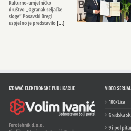
Kulturno-umjetničko
društvo „Ogranak seljačke
sloge” Posavski Bregi
uspješno je predstavilo
[...]
IZDAVAČ ELEKTRONSKE PUBLIKACIJE
VIDEO SERIJAL
100/Lica
Gradska sk
Ferotehnik d.o.o.
9 i pol pita