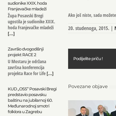
sudionike XXIX. hoda
Franjevačke mladeži
Ako još niste, sada možete 
Župa Posavski Bregi
ugostila je sudionike XXIX.
hoda Franjevačke mladeži
20. studenoga, 2015.
|
[...]
Završio dvogodišnji
projekt RACE 2
Podijelite priču !
U Mostaru je održana
završna konferencija
projekta Race for Life
[...]
Povezane objave
KUD „OSS” Posavski Bregi
predstavio posavsku
baštinu na jubilarnoj 60.
Međunarodnoj smotri
folklora u Zagrebu