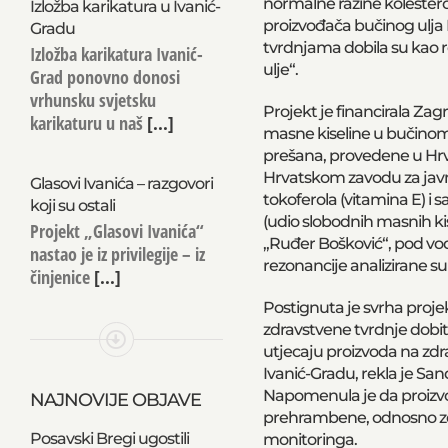
normalne razine kolestero
Izložba karikatura u Ivanić-
proizvođača bučinog ulja
Gradu
tvrdnjama dobila su kao r
Izložba karikatura Ivanić-
ulje“.
Grad ponovno donosi
vrhunsku svjetsku
Projekt je financirala Zagr
karikaturu u naš
[...]
masne kiseline u bučinom u
prešana, provedene u Hrva
Hrvatskom zavodu za javno 
Glasovi Ivanića – razgovori
tokoferola (vitamina E) i 
koji su ostali
(udio slobodnih masnih kise
Projekt „Glasovi Ivanića“
„Ruđer Bošković“, pod vod
nastao je iz privilegije – iz
rezonancije analizirane su 
činjenice
[...]
Postignuta je svrha proje
zdravstvene tvrdnje dobit 
utjecaju proizvoda na zdra
Ivanić-Gradu, rekla je S
Napomenula je da proizvođa
NAJNOVIJE OBJAVE
prehrambene, odnosno zdra
Posavski Bregi ugostili
monitoringa.