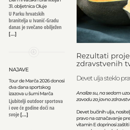
31. obljetnica Oluje
U Parku hrvatskih
branitelja u Ivanić-Gradu
danas je svečano obilježen
[...]
Rezultati proj
zdravstvenih tv
NAJAVE
Devet ulja steklo pr
Tour de Marča 2026 donosi
dva dana sportskog
Analize su, na sedam uzo
izazova u šumi Marča
zavodu za javno zdravstvo 
Ljubitelji outdoor sportova
i ove će godine doći na
Devet bučinih ulja, nosite
svoje
[...]
pravo na označavanje pr
vitamin E doprinosi zaštiti