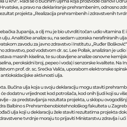
la u krvi“. Radi se o bučinim uljima koja proizvode članovi Udr
 Hrvatske, a pravo na deklariranje prehrambenim, odnosno zd
ezultat projekta „Realizacija prehrambenih i zdravstvenih tvrdn
ebačka županija, a cilj mu je bio utvrditi točan udio vitamina E i
lju. Analitičke analize su, na sedam uzoraka nerafiniranih ulja
tskom zavodu za javno zdravstvo i Institutu „Ruđer Bošković“
zdravstvo, pod vodstvom dr. sc. Lee Pollak, analiziran je udio 
sastava masnih kiselina, te su obavljene analize osnovne kemijsk
lina, peroksidni broj, pepeo i voda) i senzorske kvalitete. Na In
stvom prof. dr. sc. Srećka Valića, uporabom elektronske spins
antioksidacijske aktivnosti ulja.
kta. Bučina ulja koja u svoju deklaraciju mogu staviti prehramb
će dodatnu vrijednost kod potrošača, kod onih ljudi koji su više
vlje – za predstavljanja rezultata projekta, u sklopu ovogodišn
andra Balbino s Prehrambenobiotehnološkog fakulteta u Zagreb
či ulja koji u deklaraciju žele staviti rezultatima projekta do
vstvene tvrdnje moraju to prijaviti Ministarstvu zdravlja i uć