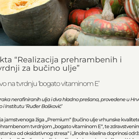
ekta “Realizacija prehrambenih i
rdnji za bučino ulje”
avo na tvrdnju ‘bogato vitaminom E’
raka nerafiniranih ulja i dva hladno prešana, provedene u H
i Institutu ‘Ruđer Bošković’
lja jamstvenoga žiga „Premium“ (bučino ulje vrhunske kvalitete)
ehrambenom tvrdnjom „bogato vitaminom E“, te zdravstveni
 stanica od oksidativnog stresa“ i „linolna kiselina doprinosi odr