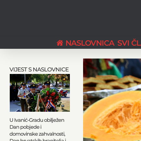
Skip
to
content
NASLOVNICA
SVI Č
View
Larger
VIJEST S NASLOVNICE
Image
U Ivanić-Gradu obilježen
Dan pobjede i
domovinske zahvalnosti,
Dan hrvatskih branitelja i