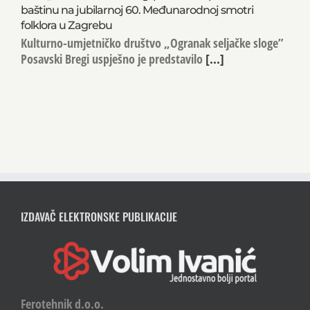
baštinu na jubilarnoj 60. Međunarodnoj smotri
folklora u Zagrebu
Kulturno-umjetničko društvo „Ogranak seljačke sloge”
Posavski Bregi uspješno je predstavilo
[...]
IZDAVAČ ELEKTRONSKE PUBLIKACIJE
Ferotehnik d.o.o.