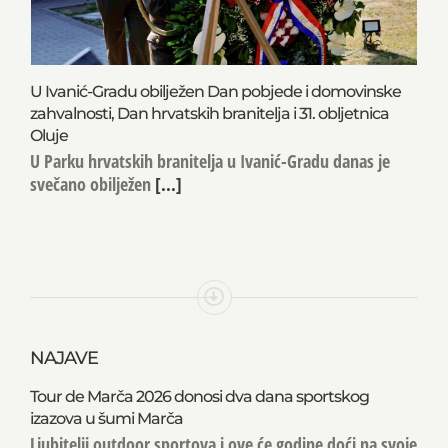
U Ivanić-Gradu obilježen Dan pobjede i domovinske
zahvalnosti, Dan hrvatskih branitelja i 31. obljetnica
Oluje
U Parku hrvatskih branitelja u Ivanić-Gradu danas je
svečano obilježen
[...]
NAJAVE
Tour de Marča 2026 donosi dva dana sportskog
izazova u šumi Marča
Ljubitelji outdoor sportova i ove će godine doći na svoje