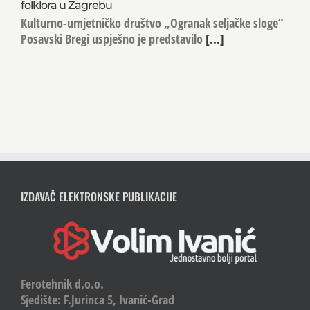
folklora u Zagrebu
Kulturno-umjetničko društvo „Ogranak seljačke sloge”
Posavski Bregi uspješno je predstavilo
[...]
IZDAVAČ ELEKTRONSKE PUBLIKACIJE
Ferotehnik d.o.o.
Sjedište: F.Jurinca 5, Ivanić-Grad