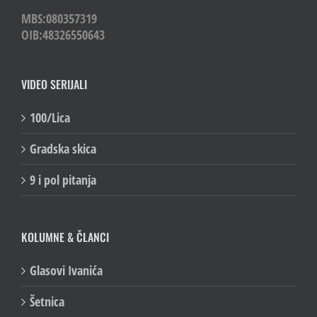
MBS:080357319
OIB:48326550643
VIDEO SERIJALI
100/Lica
Gradska skica
9 i pol pitanja
KOLUMNE & ČLANCI
Glasovi Ivanića
Šetnica