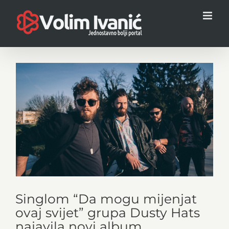
Skip
to
content
View
Larger
Image
Singlom “Da mogu mijenjat
ovaj svijet” grupa Dusty Hats
najavila novi album