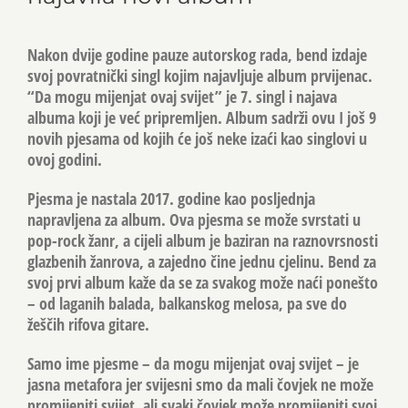
Nakon dvije godine pauze autorskog rada, bend izdaje
svoj povratnički singl kojim najavljuje album prvijenac.
“Da mogu mijenjat ovaj svijet”
je 7. singl i najava
albuma koji je već pripremljen. Album sadrži ovu I još 9
novih pjesama od kojih će još neke izaći kao singlovi u
ovoj godini.
Pjesma je nastala 2017. godine kao posljednja
napravljena za album. Ova pjesma se može svrstati u
pop-rock žanr, a cijeli album je baziran na raznovrsnosti
glazbenih žanrova, a zajedno čine jednu cjelinu. Bend za
svoj prvi album kaže da se za svakog može naći ponešto
– od laganih balada, balkanskog melosa, pa sve do
žeščih rifova gitare.
Samo ime pjesme – da mogu mijenjat ovaj svijet – je
jasna metafora jer svijesni smo da mali čovjek ne može
promijeniti svijet, ali svaki čovjek može promijeniti svoj