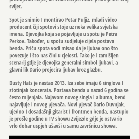
svijet.
Spot je snimio I montirao Petar Puljiz, mladi video
producent čiji spotovi stoje uz neka velika svjetska
imena. Djevojka koja se pojavljuje u spotu je Petra
Perkov. Također, u spotu sudjeluje cijela postava
benda. Priču spota vodi misao da je ljubav ono što
povezuje I što nas čini u cjelosti. Tako je I zamišljen
scenarij gdje je djevojka generalni simbol ljubavi, a
glavni lik Dario projecira ljubav kroz glazbu.
Dusty Hats je nastao 2013. Iza sebe imaju 6 singlova I
stotinjak koncerata. Postava benda u nazad 6 godina se
često mijenjala. Najavom novog singla I albuma, bend
najavljuje I novog pjevača. Novi pjevač Dario Duvnjak,
ujedno I dosadašnji gitarist I frontmen benda, nastupio
je prošle godine u TV showu Zvijezde gdje je ostvario
vrlo dobar uspjeh ušavši u samu završnicu showa.