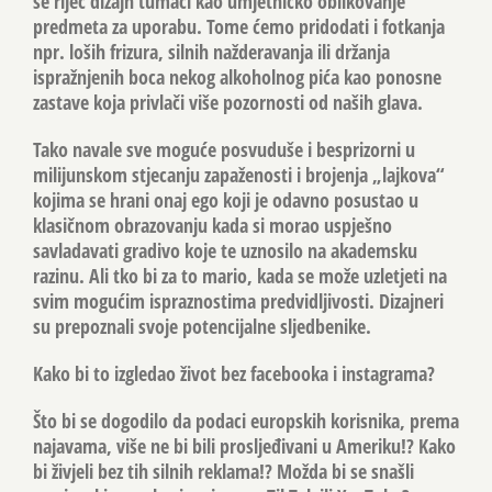
se riječ dizajn tumači kao umjetničko oblikovanje
predmeta za uporabu. Tome ćemo pridodati i fotkanja
npr. loših frizura, silnih nažderavanja ili držanja
ispražnjenih boca nekog alkoholnog pića kao ponosne
zastave koja privlači više pozornosti od naših glava.
Tako navale sve moguće posvuduše i besprizorni u
milijunskom stjecanju zapaženosti i brojenja „lajkova“
kojima se hrani onaj ego koji je odavno posustao u
klasičnom obrazovanju kada si morao uspješno
savladavati gradivo koje te uznosilo na akademsku
razinu. Ali tko bi za to mario, kada se može uzletjeti na
svim mogućim ispraznostima predvidljivosti. Dizajneri
su prepoznali svoje potencijalne sljedbenike.
Kako bi to izgledao život bez facebooka i instagrama?
Što bi se dogodilo da podaci europskih korisnika, prema
najavama, više ne bi bili prosljeđivani u Ameriku!? Kako
bi živjeli bez tih silnih reklama!? Možda bi se snašli