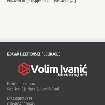
Posavski Bregi uspješno je predstavilo
[...]
IZDAVAČ ELEKTRONSKE PUBLIKACIJE
Ferotehnik d.o.o.
Sjedište: F.Jurinca 5, Ivanić-Grad
MBS:080357319
OIB:48326550643