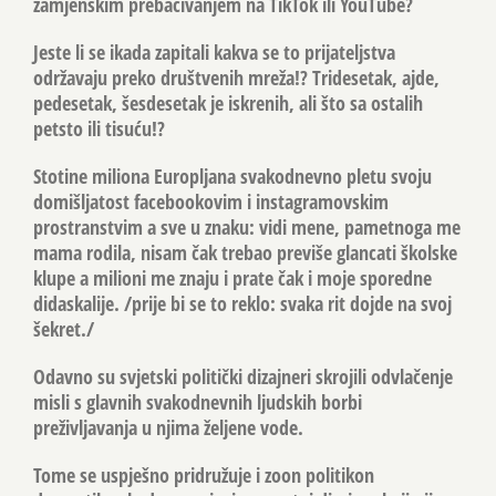
zamjenskim prebacivanjem na TikTok ili YouTube?
Jeste li se ikada zapitali kakva se to prijateljstva
održavaju preko društvenih mreža!? Tridesetak, ajde,
pedesetak, šesdesetak je iskrenih, ali što sa ostalih
petsto ili tisuću!?
Stotine miliona Europljana svakodnevno pletu svoju
domišljatost facebookovim i instagramovskim
prostranstvim a sve u znaku: vidi mene, pametnoga me
mama rodila, nisam čak trebao previše glancati školske
klupe a milioni me znaju i prate čak i moje sporedne
didaskalije. /prije bi se to reklo: svaka rit dojde na svoj
šekret./
Odavno su svjetski politički dizajneri skrojili odvlačenje
misli s glavnih svakodnevnih ljudskih borbi
preživljavanja u njima željene vode.
Tome se uspješno pridružuje i zoon politikon