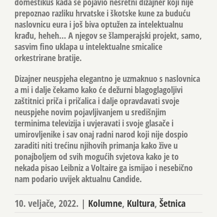
domestikus kada se pojavio nesretni dizajner koji nije
prepoznao razliku hrvatske i škotske kune za buduću
naslovnicu eura i još biva optužen za intelektualnu
krađu, heheh… A njegov se šlamperajski projekt, samo,
sasvim fino uklapa u intelektualne smicalice
orkestrirane bratije.
Dizajner neuspjeha elegantno je uzmaknuo s naslovnica
a mi i dalje čekamo kako će dežurni blagoglagoljivi
zaštitnici priča i pričalica i dalje opravdavati svoje
neuspjehe novim pojavljivanjem u središnjim
terminima televizija i uvjeravati i svoje glasače i
umirovljenike i sav onaj radni narod koji nije dospio
zaraditi niti trećinu njihovih primanja kako žive u
ponajboljem od svih mogućih svjetova kako je to
nekada pisao Leibniz a Voltaire ga ismijao i nesebično
nam podario uvijek aktualnu Candide.
10. veljače, 2022.
|
Kolumne
,
Kultura
,
Šetnica