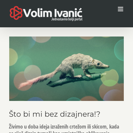
Skip
to
content
View
Larger
Image
Što bi mi bez dizajnera!?
Živimo u doba ideja izraženih crtežom ili skicom, kada