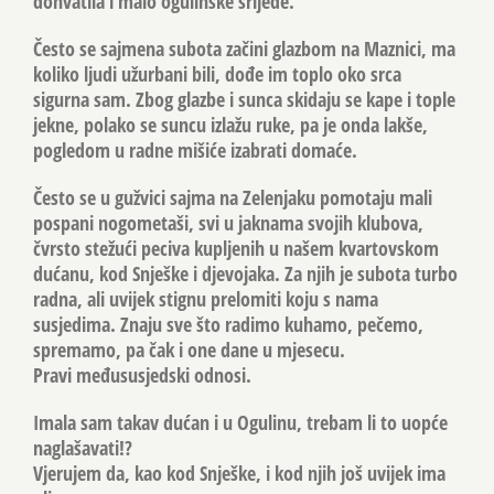
dohvatila i malo ogulinske srijede.
Često se sajmena subota začini glazbom na Maznici, ma
koliko ljudi užurbani bili, dođe im toplo oko srca
sigurna sam. Zbog glazbe i sunca skidaju se kape i tople
jekne, polako se suncu izlažu ruke, pa je onda lakše,
pogledom u radne mišiće izabrati domaće.
Često se u gužvici sajma na Zelenjaku pomotaju mali
pospani nogometaši, svi u jaknama svojih klubova,
čvrsto stežući peciva kupljenih u našem kvartovskom
dućanu, kod Snješke i djevojaka. Za njih je subota turbo
radna, ali uvijek stignu prelomiti koju s nama
susjedima. Znaju sve što radimo kuhamo, pečemo,
spremamo, pa čak i one dane u mjesecu.
Pravi međususjedski odnosi.
Imala sam takav dućan i u Ogulinu, trebam li to uopće
naglašavati!?
Vjerujem da, kao kod Snješke, i kod njih još uvijek ima