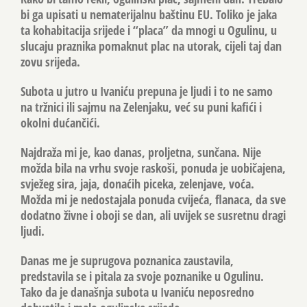
bi ga upisati u nematerijalnu baštinu EU. Toliko je jaka
ta kohabitacija srijede i “placa” da mnogi u Ogulinu, u
slucaju praznika pomaknut plac na utorak, cijeli taj dan
zovu srijeda.
Subota u jutro u Ivaniću prepuna je ljudi i to ne samo
na tržnici ili sajmu na Zelenjaku, već su puni kafići i
okolni dućančići.
Najdraža mi je, kao danas, proljetna, sunčana. Nije
možda bila na vrhu svoje raskoši, ponuda je uobičajena,
svježeg sira, jaja, donaćih piceka, zelenjave, voća.
Možda mi je nedostajala ponuda cvijeća, flanaca, da sve
dodatno živne i oboji se dan, ali uvijek se susretnu dragi
ljudi.
Danas me je suprugova poznanica zaustavila,
predstavila se i pitala za svoje poznanike u Ogulinu.
Tako da je današnja subota u Ivaniću neposredno