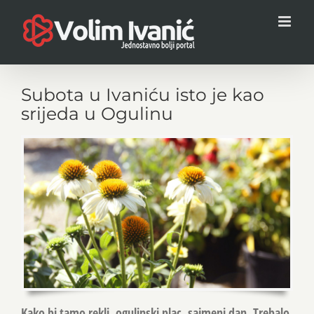
Skip
to
content
Subota u Ivaniću isto je kao
srijeda u Ogulinu
Kako bi tamo rekli, ogulinski plac, sajmeni dan. Trebalo