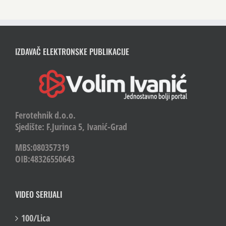
IZDAVAČ ELEKTRONSKE PUBLIKACIJE
Ferotehnik d.o.o.
Sjedište: F.Jurinca 5, Ivanić-Grad
MBS:080357319
OIB:48326550643
VIDEO SERIJALI
100/Lica