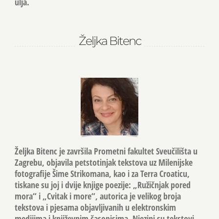
ulja.
Željka Bitenc
Željka Bitenc je završila Prometni fakultet Sveučilišta u
Zagrebu, objavila petstotinjak tekstova uz Milenijske
fotografije Šime Strikomana, kao i za Terra Croaticu,
tiskane su joj i dvije knjige poezije: „Ružičnjak pored
mora“ i „Cvitak i more“, autorica je velikog broja
tekstova i pjesama objavljivanih u elektronskim
medijima i književnim časopisima. Njezini su tekstovi