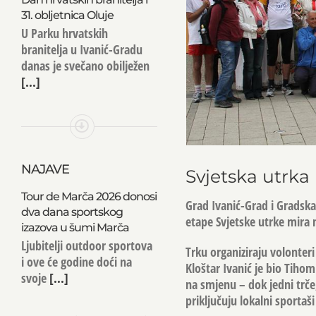
31. obljetnica Oluje
U Parku hrvatskih
branitelja u Ivanić-Gradu
danas je svečano obilježen
[...]
NAJAVE
Svjetska utrka
Tour de Marča 2026 donosi
Grad Ivanić-Grad i Gradska
dva dana sportskog
etape Svjetske utrke mira 
izazova u šumi Marča
Ljubitelji outdoor sportova
Trku organiziraju volonteri
i ove će godine doći na
Kloštar Ivanić je bio Tihomir
svoje
[...]
na smjenu – dok jedni trč
priključuju lokalni sportaši