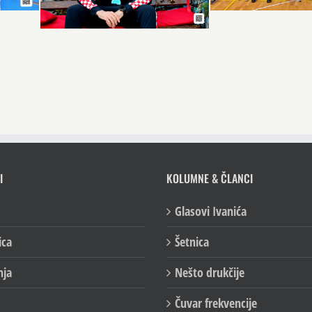
I
KOLUMNE & ČLANCI
Glasovi Ivanića
ica
Šetnica
nja
Nešto drukčije
Čuvar frekvencije