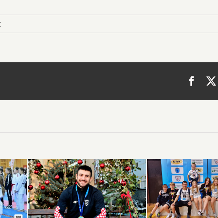
t
Face