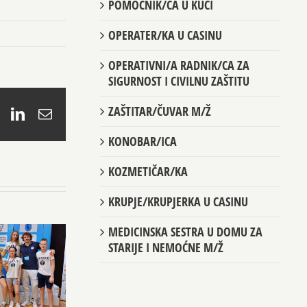
POMOĆNIK/CA U KUĆI
OPERATER/KA U CASINU
OPERATIVNI/A RADNIK/CA ZA
SIGURNOST I CIVILNU ZAŠTITU
ZAŠTITAR/ČUVAR M/Ž
book
X
LinkedIn
Email
KONOBAR/ICA
KOZMETIČAR/KA
KRUPJE/KRUPJERKA U CASINU
MEDICINSKA SESTRA U DOMU ZA
STARIJE I NEMOĆNE M/Ž