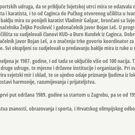
ortskih udruga, da se priključe Svjetskoj utrci mira se odazvala 
ista i karatista, i to od Caginca do Pučkog otvorenog učilišta u Iva
baklju mira su ponijeli karatist Vladimir Gašpar, brončani sa Svj
ačelnika Željko Posilović i gadonačelnik Javor Bojan Leš. U pro
ilišta su sudjelovali članovi KUD-a Đuro Kundek iz Caginca. Dobr
ačelnik Javor Bojan Leš, a o značenju trke govorio koordinator z
e. Svi okupljeni su sudjelovali u predavanju baklje mira iz ruke u 
eljena je 1987. godine, i od tada se uključilo više od 100 nacija. T
 druge udruge, te mjesne i državne institucije i organizacije. Pri
 svjetski mir i sklad, te se ujedno odaje priznanje ljudima iz lo
ostavi harmonije, razumijevanja i prijateljstva.
 prvi put održana 1989. godine sa startom u Zagrebu, pa se od 19
tva znanosti, obrazovanja i sporta, i Hrvatskog olimpijskog odbo