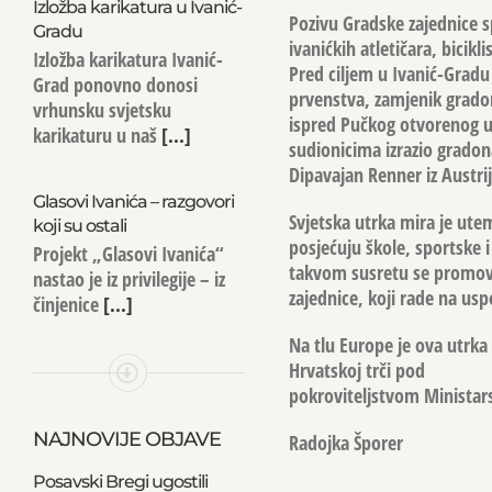
Izložba karikatura u Ivanić-
Pozivu Gradske zajednice sp
Gradu
ivanićkih atletičara, bicikl
Izložba karikatura Ivanić-
Pred ciljem u Ivanić-Gradu 
Grad ponovno donosi
prvenstva, zamjenik gradon
vrhunsku svjetsku
ispred Pučkog otvorenog uč
karikaturu u naš
[...]
sudionicima izrazio gradon
Dipavajan Renner iz Austrij
Glasovi Ivanića – razgovori
Svjetska utrka mira je utem
koji su ostali
posjećuju škole, sportske i
Projekt „Glasovi Ivanića“
takvom susretu se promovira
nastao je iz privilegije – iz
zajednice, koji rade na usp
činjenice
[...]
Na tlu Europe je ova utrka
Hrvatskoj trči pod
pokroviteljstvom Ministars
NAJNOVIJE OBJAVE
Radojka Šporer
Posavski Bregi ugostili