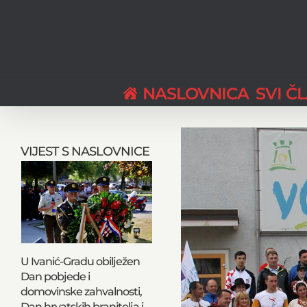
Skip
to
content
NASLOVNICA
SVI Č
View
Larger
VIJEST S NASLOVNICE
Image
U Ivanić-Gradu obilježen
Dan pobjede i
domovinske zahvalnosti,
Dan hrvatskih branitelja i