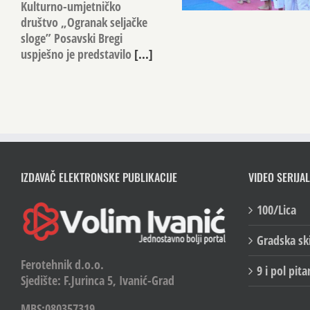
Kulturno-umjetničko
društvo „Ogranak seljačke
sloge” Posavski Bregi
uspješno je predstavilo
[...]
IZDAVAČ ELEKTRONSKE PUBLIKACIJE
VIDEO SERIJAL
100/Lica
Gradska sk
Ferotehnik d.o.o.
9 i pol pita
Sjedište: F.Jurinca 5, Ivanić-Grad
MBS:080357319