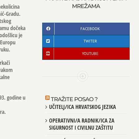
MREŽAMA
nekolicina
nić-Gradu.
etskog
gramu dočeka
FACEBOOK
odošlicu je
TWITER
a Europu
ruku.
YOUTUBE
rkači
 svakom
kalne
93. godine u
TRAŽITE POSAO ?
UČITELJ/ICA HRVATSKOG JEZIKA
ra.
OPERATIVNI/A RADNIK/ICA ZA
SIGURNOST I CIVILNU ZAŠTITU