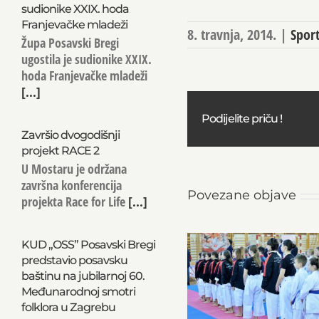
sudionike XXIX. hoda
Franjevačke mladeži
8. travnja, 2014.
|
Spor
Župa Posavski Bregi
ugostila je sudionike XXIX.
hoda Franjevačke mladeži
[...]
Podijelite priču !
Završio dvogodišnji
projekt RACE 2
U Mostaru je održana
završna konferencija
Povezane objave
projekta Race for Life
[...]
KUD „OSS” Posavski Bregi
predstavio posavsku
baštinu na jubilarnoj 60.
Međunarodnoj smotri
folklora u Zagrebu