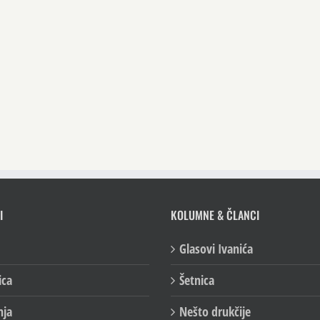
I
KOLUMNE & ČLANCI
Glasovi Ivanića
ica
Šetnica
nja
Nešto drukčije