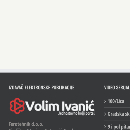
IZDAVAČ ELEKTRONSKE PUBLIKACIJE
VIDEO SERIJAL
100/Lica
Gradska sk
Ferotehnik d.o.o.
9 i pol pita