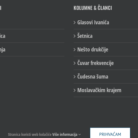
I
KOLUMNE & ČLANCI
Glasovi Ivanića
ica
Šetnica
nja
Nešto drukčije
Čuvar frekvencije
Čudesna šuma
Moslavačkim krajem
Stranica koristi web kolačiće
Više informacija
PRIHVAĆAM