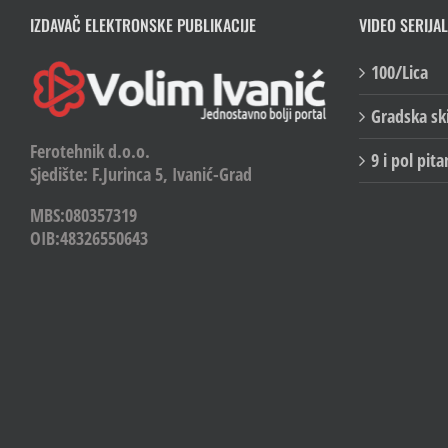
IZDAVAČ ELEKTRONSKE PUBLIKACIJE
VIDEO SERIJAL
100/Lica
Gradska sk
Ferotehnik d.o.o.
9 i pol pita
Sjedište: F.Jurinca 5, Ivanić-Grad
MBS:080357319
OIB:48326550643
ISSN 1849-4897 // Ivanić-Grad -sva prava pridržana 2013. |
Volim Ivanić//Ivanić-Grad