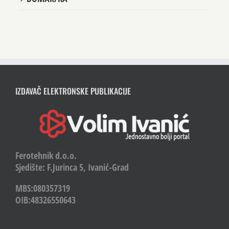
IZDAVAČ ELEKTRONSKE PUBLIKACIJE
Ferotehnik d.o.o.
Sjedište: F.Jurinca 5, Ivanić-Grad
MBS:080357319
OIB:48326550643