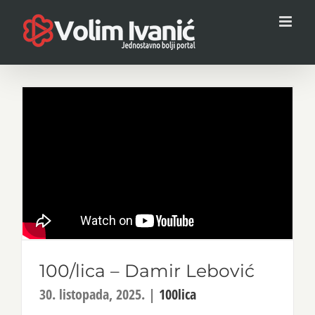
Skip
to
content
100/lica – Damir Lebović
30. listopada, 2025.
|
100lica