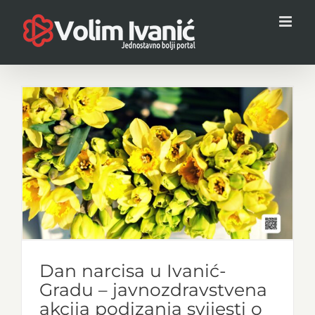
Skip
to
content
Dan narcisa u Ivanić-
Gradu – javnozdravstvena
akcija podizanja svijesti o