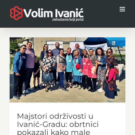
Skip
to
content
Majstori održivosti u
Ivanić-Gradu: obrtnici
pokazali kako male