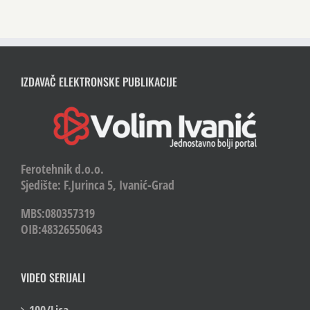
IZDAVAČ ELEKTRONSKE PUBLIKACIJE
Ferotehnik d.o.o.
Sjedište: F.Jurinca 5, Ivanić-Grad
MBS:080357319
OIB:48326550643
VIDEO SERIJALI
100/Lica