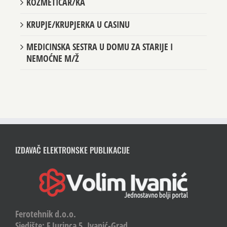
KOZMETIČAR/KA
KRUPJE/KRUPJERKA U CASINU
MEDICINSKA SESTRA U DOMU ZA STARIJE I
NEMOĆNE M/Ž
IZDAVAČ ELEKTRONSKE PUBLIKACIJE
Ferotehnik d.o.o.
Sjedište: F.Jurinca 5, Ivanić-Grad