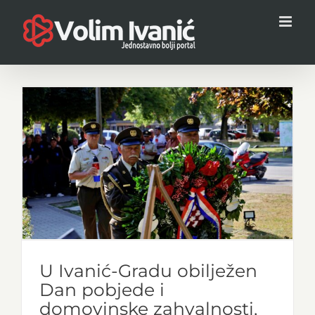
Skip
to
content
U Ivanić-Gradu obilježen
Dan pobjede i
domovinske zahvalnosti,