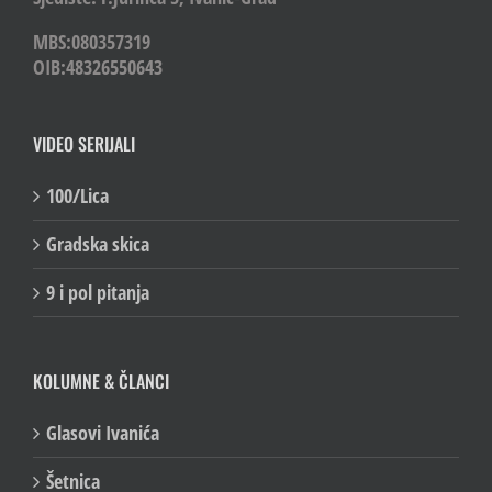
MBS:080357319
OIB:48326550643
VIDEO SERIJALI
100/Lica
Gradska skica
9 i pol pitanja
KOLUMNE & ČLANCI
Glasovi Ivanića
Šetnica