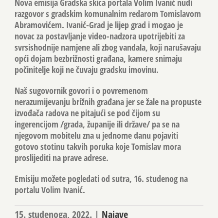
Nova emisija Gradska skica portala Volim Ivanić nudi
razgovor s gradskim komunalnim redarom Tomislavom
Abramovićem. Ivanić-Grad je lijep grad i mogao je
novac za postavljanje video-nadzora upotrijebiti za
svrsishodnije namjene ali zbog vandala, koji narušavaju
opći dojam bezbrižnosti građana, kamere snimaju
počinitelje koji ne čuvaju gradsku imovinu.
Naš sugovornik govori i o povremenom
nerazumijevanju brižnih građana jer se žale na propuste
izvođača radova ne pitajući se pod čijom su
ingerencijom /grada, županije ili države/ pa se na
njegovom mobitelu zna u jednome danu pojaviti
gotovo stotinu takvih poruka koje Tomislav mora
proslijediti na prave adrese.
Emisiju možete pogledati od sutra, 16. studenog na
portalu Volim Ivanić.
15. studenoga, 2022.
|
Najave