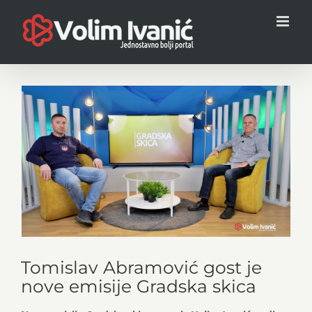
Skip
to
content
View
Larger
Image
Tomislav Abramović gost je
nove emisije Gradska skica