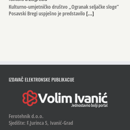
Kulturno-umjetničko društvo „Ogranak seljačke sloge”
Posavski Bregi uspješno je predstavilo
[...]
IZDAVAČ ELEKTRONSKE PUBLIKACIJE
Ferotehnik d.o.o.
Sjedište: F.Jurinca 5, Ivanić-Grad