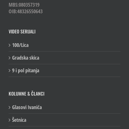
MBS:080357319
OIB:48326550643
VIDEO SERIJALI
100/Lica
Gradska skica
9 i pol pitanja
KOLUMNE & ČLANCI
Glasovi Ivanića
Šetnica