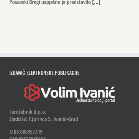
Posavski Bregi uspješno je predstavilo
[...]
IZDAVAČ ELEKTRONSKE PUBLIKACIJE
Ferotehnik d.o.o.
Sjedište: F.Jurinca 5, Ivanić-Grad
MBS:080357319
OIB:48326550643