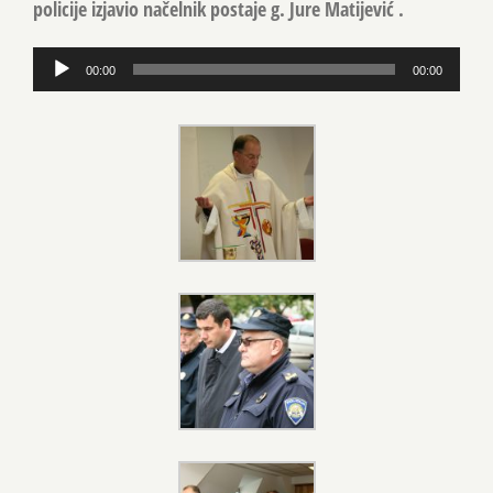
policije izjavio načelnik postaje g.
Jure Matijević
.
Reproduktor
00:00
00:00
audiozapisa