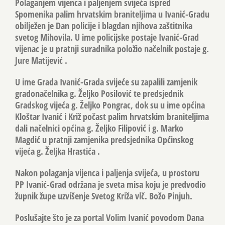
Polaganjem vijenca i paljenjem svijeća ispred
Spomenika palim hrvatskim braniteljima u Ivanić-Gradu
obilježen je Dan policije i blagdan njihova zaštitnika
svetog Mihovila. U ime policijske postaje Ivanić-Grad
vijenac je u pratnji suradnika položio načelnik postaje g.
Jure Matijević
.
U ime Grada Ivanić-Grada svijeće su zapalili zamjenik
gradonačelnika g.
Željko Posilović
te predsjednik
Gradskog vijeća g.
Željko Pongrac
, dok su u ime općina
Kloštar Ivanić i Križ počast palim hrvatskim braniteljima
dali načelnici općina g.
Željko Filipović
i g.
Marko
Magdić
u pratnji zamjenika predsjednika Općinskog
vijeća g.
Željka Hrastića
.
Nakon polaganja vijenca i paljenja svijeća, u prostoru
PP Ivanić-Grad održana je sveta misa koju je predvodio
župnik župe uzvišenje Svetog Križa vlč.
Božo Pinjuh
.
Poslušajte što je za portal Volim Ivanić povodom Dana