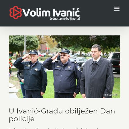
Skip
to
content
View
Larger
Image
U Ivanić-Gradu obilježen Dan
policije