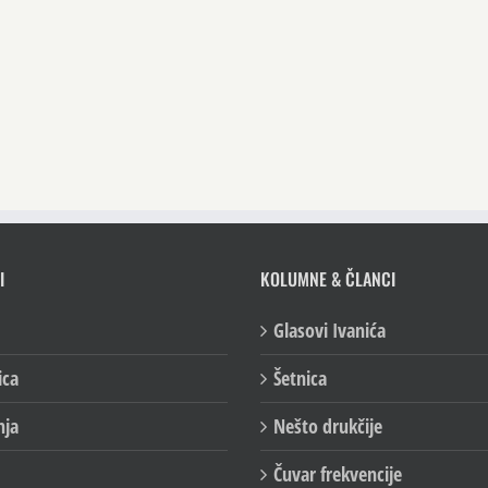
I
KOLUMNE & ČLANCI
Glasovi Ivanića
ica
Šetnica
nja
Nešto drukčije
Čuvar frekvencije