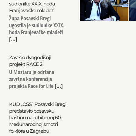
sudionike XXIX. hoda
Franjevačke mladeži
Župa Posavski Bregi
ugostila je sudionike XXIX.
hoda Franjevačke mladeži
[...]
Završio dvogodišnji
projekt RACE 2
U Mostaru je održana
završna konferencija
projekta Race for Life
[...]
KUD „OSS” Posavski Bregi
predstavio posavsku
baštinu na jubilarnoj 60.
Međunarodnoj smotri
folklora u Zagrebu