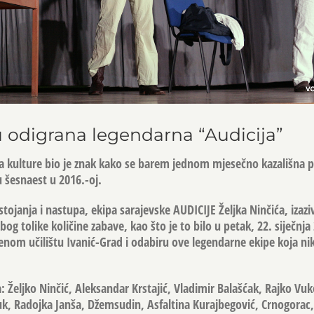
 odigrana legendarna “Audicija”
kulture bio je znak kako se barem jednom mjesečno kazališna p
u šesnaest u 2016.-oj.
tojanja i nastupa, ekipa sarajevske AUDICIJE Željka Ninčića, izaz
bog tolike količine zabave, kao što je to bilo u petak, 22. siječnja
nom učilištu Ivanić-Grad i odabiru ove legendarne ekipe koja ni
 Željko Ninčić, Aleksandar Krstajić, Vladimir Balašćak, Rajko Vuk
k, Radojka Janša, Džemsudin, Asfaltina Kurajbegović, Crnogorac,