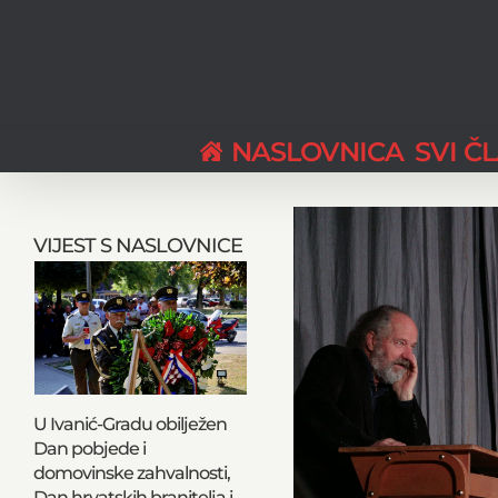
Skip
to
content
NASLOVNICA
SVI Č
View
Larger
VIJEST S NASLOVNICE
Image
U Ivanić-Gradu obilježen
Dan pobjede i
domovinske zahvalnosti,
Dan hrvatskih branitelja i