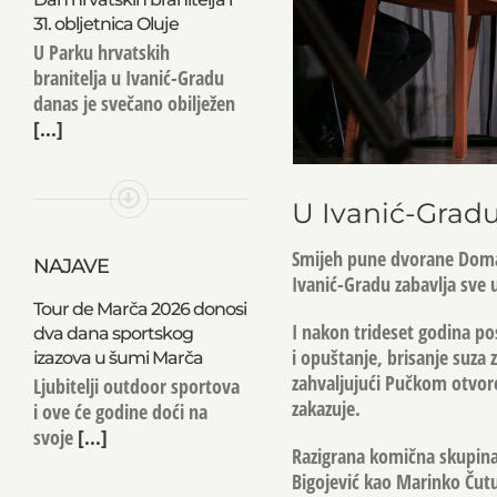
31. obljetnica Oluje
U Parku hrvatskih
branitelja u Ivanić-Gradu
danas je svečano obilježen
[...]
U Ivanić-Gradu
Smijeh pune dvorane Doma 
NAJAVE
Ivanić-Gradu zabavlja sve 
Tour de Marča 2026 donosi
I nakon trideset godina pos
dva dana sportskog
i opuštanje, brisanje suza z
izazova u šumi Marča
zahvaljujući Pučkom otvore
Ljubitelji outdoor sportova
zakazuje.
i ove će godine doći na
svoje
[...]
Razigrana komična skupina:
Bigojević kao Marinko Čutu