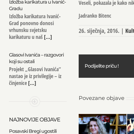
Izložba karikatura u Ivanić-
Veseli, pokazala je kako 
Gradu
Jadranko Bitenc
Izložba karikatura Ivanić-
Grad ponovno donosi
vrhunsku svjetsku
26. siječnja, 2016.
|
Kul
karikaturu u naš
[...]
Glasovi Ivanića – razgovori
koji su ostali
Podijelite priču !
Projekt „Glasovi Ivanića“
nastao je iz privilegije – iz
činjenice
[...]
Povezane objave
NAJNOVIJE OBJAVE
Posavski Bregi ugostili