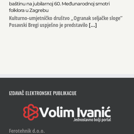
baštinu na jubilarnoj 60. Međunarodnoj smotri
folklora u Zagrebu
Kulturno-umjetničko društvo „Ogranak seljačke sloge”
Posavski Bregi uspješno je predstavilo
[...]
IZDAVAČ ELEKTRONSKE PUBLIKACIJE
Ferotehnik d.o.o.