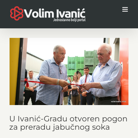
Skip
to
content
View
Larger
Image
U Ivanić-Gradu otvoren pogon
za preradu jabučnog soka