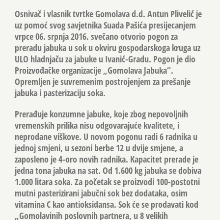
Osnivač i vlasnik tvrtke Gomolava d.d. Antun Plivelić je
uz pomoć svog savjetnika Suada Pašića presijecanjem
vrpce 06. srpnja 2016. svečano otvorio pogon za
preradu jabuka u sok u okviru gospodarskoga kruga uz
ULO hladnjaču za jabuke u Ivanić-Gradu. Pogon je dio
Proizvođačke organizacije „Gomolava Jabuka“.
Opremljen je suvremenim postrojenjem za prešanje
jabuka i pasterizaciju soka.
Prerađuje konzumne jabuke, koje zbog nepovoljnih
vremenskih prilika nisu odgovarajuće kvalitete, i
neprodane viškove. U novom pogonu radi 6 radnika u
jednoj smjeni, u sezoni berbe 12 u dvije smjene, a
zaposleno je 4-oro novih radnika. Kapacitet prerade je
jedna tona jabuka na sat. Od 1.600 kg jabuka se dobiva
1.000 litara soka. Za početak se proizvodi 100-postotni
mutni pasterizirani jabučni sok bez dodataka, osim
vitamina C kao antioksidansa. Sok će se prodavati kod
„Gomolavinih poslovnih partnera, u 8 velikih