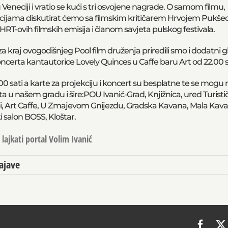
u Veneciji i vratio se kući s tri osvojene nagrade. O samom filmu,
ijama diskutirat ćemo sa filmskim kritičarem Hrvojem Pukšec
RT-ovih filmskih emisija i članom savjeta pulskog festivala.
a kraj ovogodišnjeg Pool film druženja priredili smo i dodatni 
oncerta kantautorice Lovely Quinces u Caffe baru Art od 22.00 s
00 sati a karte za projekciju i koncert su besplatne te se mogu 
a u našem gradu i šire:POU Ivanić-Grad, Knjižnica, ured Turisti
ibi, Art Caffe, U Zmajevom Gnijezdu, Gradska Kavana, Mala Kava
 salon BOSS, Kloštar.
lajkati portal Volim Ivanić
ajave
Face