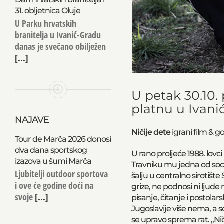
31. obljetnica Oluje
U Parku hrvatskih
branitelja u Ivanić-Gradu
danas je svečano obilježen
[...]
U petak 30.10.
platnu u Ivani
NAJAVE
Ničije dete
igrani film & g
Tour de Marča 2026 donosi
dva dana sportskog
U rano proljeće 1988. lo
izazova u šumi Marča
Travniku mu jedna od soc
Ljubitelji outdoor sportova
šalju u centralno sirotište
i ove će godine doći na
grize, ne podnosi ni ljude
svoje
[...]
pisanje, čitanje i postolar
Jugoslavije više nema, a s
se upravo sprema rat. „Nič