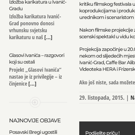
Izložba karikatura u Ivanić-
kritiku filmskog festivala 
Gradu
koprodukcijama i produkc
Izložba karikatura Ivanić-
urednikom i scenaristom H
Grad ponovno donosi
vrhunsku svjetsku
Nakon filmske projekcije z
karikaturu u naš
[...]
scenski spektakl u vidu k
Projekcija započinje u 20.
Glasovi Ivanića – razgovori
nekom od slijedećih mjest
koji su ostali
Ivanić-Grad, Caffe Bar Al
Projekt „Glasovi Ivanića“
Videoteka HERA i Frizerski
nastao je iz privilegije – iz
Ako još niste, sada možete 
činjenice
[...]
29. listopada, 2015.
|
N
NAJNOVIJE OBJAVE
Posavski Bregi ugostili
Podijelite priču !