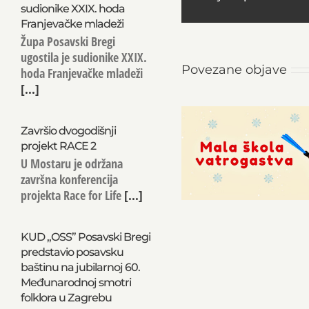
sudionike XXIX. hoda
Franjevačke mladeži
Župa Posavski Bregi
ugostila je sudionike XXIX.
Povezane objave
hoda Franjevačke mladeži
[...]
Završio dvogodišnji
projekt RACE 2
U Mostaru je održana
završna konferencija
projekta Race for Life
[...]
KUD „OSS” Posavski Bregi
predstavio posavsku
baštinu na jubilarnoj 60.
Međunarodnoj smotri
folklora u Zagrebu