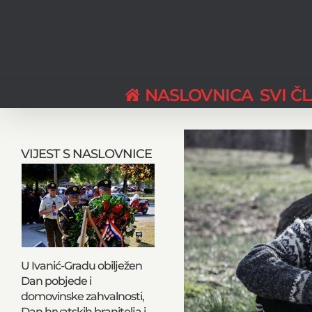
Skip
to
content
NASLOVNICA
SVI Č
View
Larger
VIJEST S NASLOVNICE
Image
U Ivanić-Gradu obilježen
Dan pobjede i
domovinske zahvalnosti,
Dan hrvatskih branitelja i