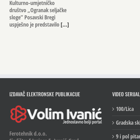
Kulturno-umjetničko
društvo „Ogranak seljačke
sloge” Posavski Bregi
uspješno je predstavilo
[...]
IZDAVAČ ELEKTRONSKE PUBLIKACIJE
VIDEO SERIJAL
100/Lica
Gradska sk
Ferotehnik d.o.o.
9 i pol pita