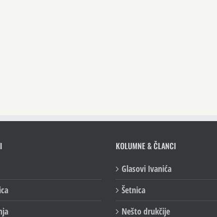
I
KOLUMNE & ČLANCI
Glasovi Ivanića
ica
Šetnica
nja
Nešto drukčije