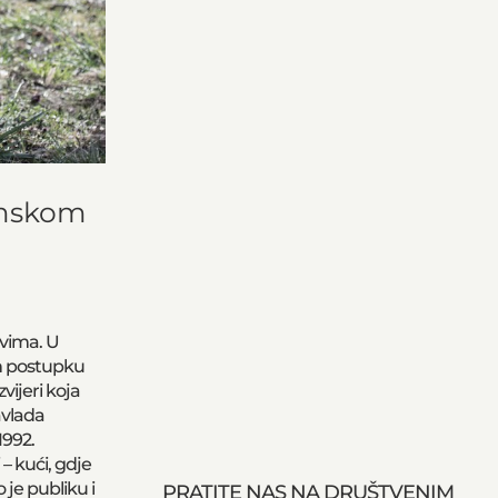
ilmskom
vima. U
om postupku
vijeri koja
avlada
1992.
– kući, gdje
 je publiku i
PRATITE NAS NA DRUŠTVENIM