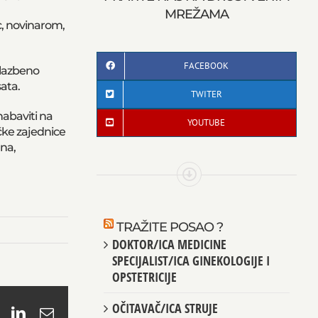
MREŽAMA
, novinarom,
FACEBOOK
glazbeno
ata.
TWITER
nabaviti na
YOUTUBE
čke zajednice
na,
TRAŽITE POSAO ?
DOKTOR/ICA MEDICINE
SPECIJALIST/ICA GINEKOLOGIJE I
OPSTETRICIJE
OČITAVAČ/ICA STRUJE
book
X
LinkedIn
Email