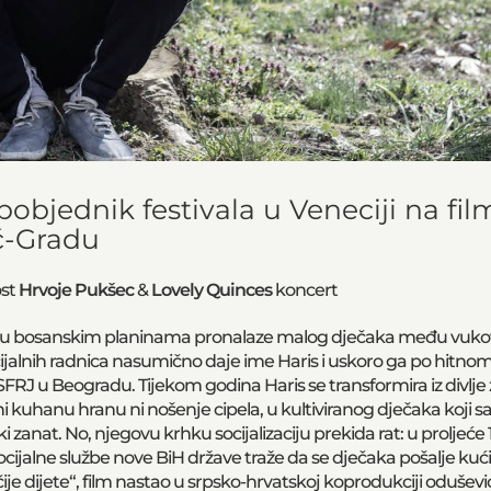
 pobjednik festivala u Veneciji na f
ć-Gradu
ost
Hrvoje Pukšec
&
Lovely Quinces
koncert
vci u bosanskim planinama pronalaze malog dječaka među vuko
ijalnih radnica nasumično daje ime Haris i uskoro ga po hitn
 SFRJ u Beogradu. Tijekom godina Haris se transformira iz divlje z
 ni kuhanu hranu ni nošenje cipela, u kultiviranog dječaka koji s
ski zanat. No, njegovu krhku socijalizaciju prekida rat: u proljeće 
ocijalne službe nove BiH države traže da se dječaka pošalje kući 
ije dijete“, film nastao u srpsko-hrvatskoj koprodukciji oduševio