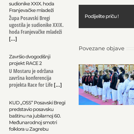
sudionike XXIX. hoda
Franjevačke mladeži
Podijelite priču !
Župa Posavski Bregi
ugostila je sudionike XXIX.
hoda Franjevačke mladeži
[...]
Povezane objave
Završio dvogodišnji
projekt RACE 2
U Mostaru je održana
završna konferencija
projekta Race for Life
[...]
KUD „OSS” Posavski Bregi
predstavio posavsku
baštinu na jubilarnoj 60.
Međunarodnoj smotri
folklora u Zagrebu