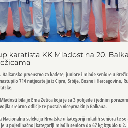
up karatista KK Mladost na 20. Bal
režicama
0. Balkansko prvenstvo za kadete, juniore i mlađe seniore u Breži
nastupilo 714 natjecatelja iz Cipra, Srbije, Bosne i Hercegovine, 
vatske.
Mladosti bila je Ema Zetica koja je sa 3 pobjede i jednim porazom
ojila srebrno odličje te postala viceprvakinja Balkana.
 Nacionalnu selekciju Hrvatske u kategoriji mlađih seniora te se 
u pojedinačnoj kategoriji mlađih seniora do 67 kg izgubio u 2. 