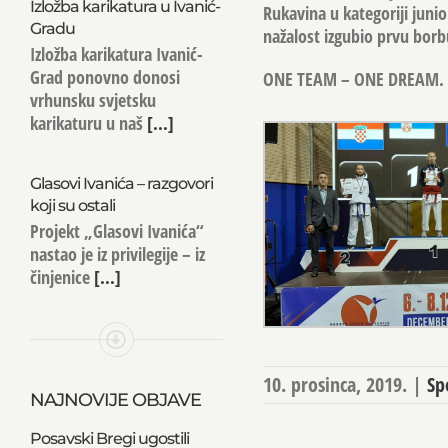
Izložba karikatura u Ivanić-
Rukavina u kategoriji junio
Gradu
nažalost izgubio prvu borb
Izložba karikatura Ivanić-
Grad ponovno donosi
ONE TEAM – ONE DREAM.
vrhunsku svjetsku
karikaturu u naš
[...]
Glasovi Ivanića – razgovori
koji su ostali
Projekt „Glasovi Ivanića“
nastao je iz privilegije – iz
činjenice
[...]
10. prosinca, 2019.
|
Sp
NAJNOVIJE OBJAVE
Posavski Bregi ugostili