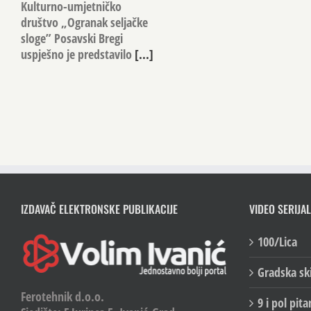
Kulturno-umjetničko
društvo „Ogranak seljačke
sloge” Posavski Bregi
uspješno je predstavilo
[...]
IZDAVAČ ELEKTRONSKE PUBLIKACIJE
VIDEO SERIJAL
100/Lica
Gradska sk
Ferotehnik d.o.o.
9 i pol pita