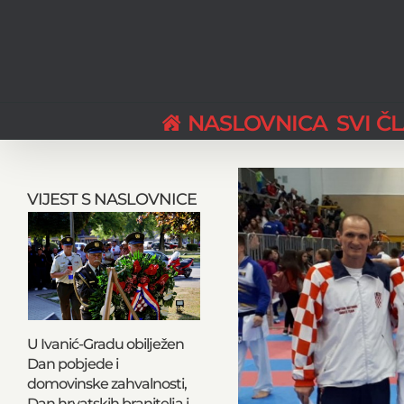
Skip
to
content
NASLOVNICA
SVI Č
View
Larger
VIJEST S NASLOVNICE
Image
U Ivanić-Gradu obilježen
Dan pobjede i
domovinske zahvalnosti,
Dan hrvatskih branitelja i