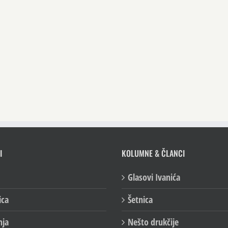
I
KOLUMNE & ČLANCI
Glasovi Ivanića
ica
Šetnica
nja
Nešto drukčije