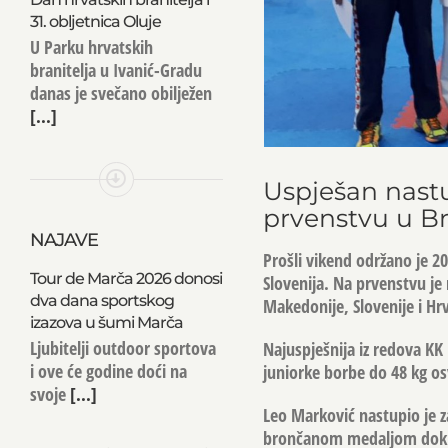
31. obljetnica Oluje
U Parku hrvatskih
branitelja u Ivanić-Gradu
danas je svečano obilježen
[...]
Uspješan nast
prvenstvu u B
NAJAVE
Prošli vikend održano je 2
Tour de Marča 2026 donosi
Slovenija. Na prvenstvu je 
dva dana sportskog
Makedonije, Slovenije i Hr
izazova u šumi Marča
Ljubitelji outdoor sportova
Najuspješnija iz redova KK 
i ove će godine doći na
juniorke borbe do 48 kg osv
svoje
[...]
Leo Marković nastupio je za
brončanom medaljom dok je 