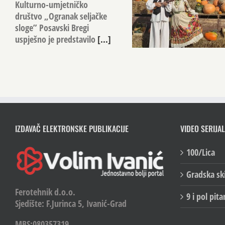
Kulturno-umjetničko
društvo „Ogranak seljačke
sloge” Posavski Bregi
uspješno je predstavilo
[...]
IZDAVAČ ELEKTRONSKE PUBLIKACIJE
VIDEO SERIJAL
100/Lica
Gradska sk
Ferotehnik d.o.o.
9 i pol pita
Sjedište: F.Jurinca 5, Ivanić-Grad
MBS:080357319