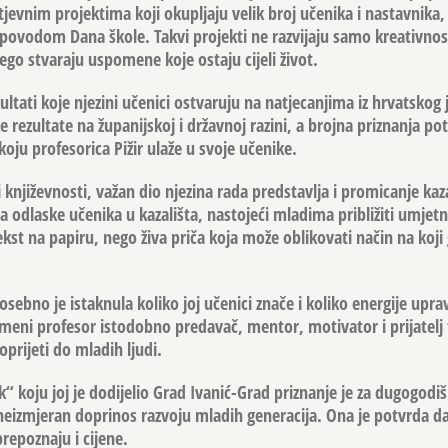
ahtjevnim projektima koji okupljaju velik broj učenika i nastavnika,
ovodom Dana škole. Takvi projekti ne razvijaju samo kreativnost
o stvaraju uspomene koje ostaju cijeli život.
ultati koje njezini učenici ostvaruju na natjecanjima iz hrvatskog j
rezultate na županijskoj i državnoj razini, a brojna priznanja po
koju profesorica Pižir ulaže u svoje učenike.
 književnosti, važan dio njezina rada predstavlja i promicanje kaz
a odlaske učenika u kazališta, nastojeći mladima približiti umjetn
ekst na papiru, nego živa priča koja može oblikovati način na koj
sebno je istaknula koliko joj učenici znače i koliko energije upra
emeni profesor istodobno predavač, mentor, motivator i prijatelj
rijeti do mladih ljudi.
 koju joj je dodijelio Grad Ivanić-Grad priznanje je za dugogodiš
 neizmjeran doprinos razvoju mladih generacija. Ona je potvrda da
repoznaju i cijene.