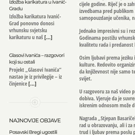
Izložba karikatura u Ivanić-
cijele godine. Riječ je o z
Gradu
izvedbama pred publikom p
Izložba karikatura Ivanić-
samopouzdanje učenika, neg
Grad ponovno donosi
vrhunsku svjetsku
Jednako impresivni su i rez
karikaturu u naš
[...]
Godinama postižu vrhunske 
kvalitetu rada i predanost 
Glasovi Ivanića – razgovori
Osim ljubavi prema jeziku i
koji su ostali
kulture. Redovito organizir
Projekt „Glasovi Ivanića“
da književnost nije samo t
nastao je iz privilegije – iz
svijet.
činjenice
[...]
U razgovoru za naš video po
dobiva. Vjeruje da je suvr
iskrenim odnosom može dop
Nagrada „Stjepan Basariček“
NAJNOVIJE OBJAVE
rad u obrazovanju, ali i za
trud i ljubav prema poslu p
Posavski Bregi ugostili