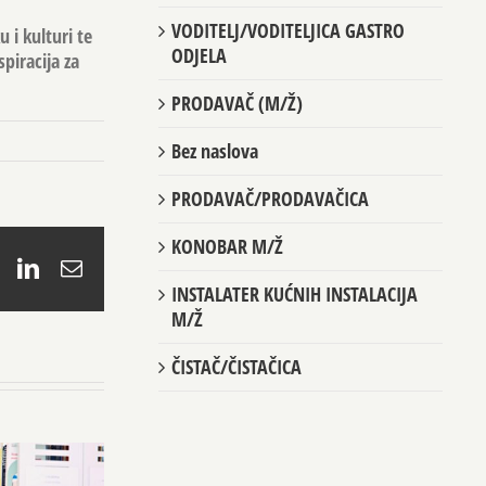
VODITELJ/VODITELJICA GASTRO
 i kulturi te
ODJELA
piracija za
PRODAVAČ (M/Ž)
Bez naslova
PRODAVAČ/PRODAVAČICA
KONOBAR M/Ž
book
X
LinkedIn
Email
INSTALATER KUĆNIH INSTALACIJA
M/Ž
ČISTAČ/ČISTAČICA