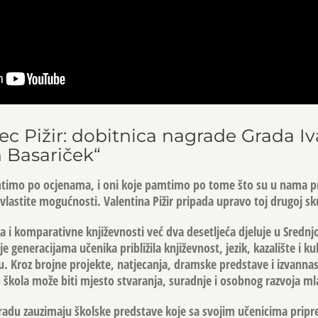
ec Pižir: dobitnica nagrade Grada Iv
 Basariček“
mtimo po ocjenama, i oni koje pamtimo po tome što su u nama p
 u vlastite mogućnosti. Valentina Pižir pripada upravo toj drugoj sk
a i komparativne književnosti već dva desetljeća djeluje u Srednjo
e generacijama učenika približila književnost, jezik, kazalište i ku
cu. Kroz brojne projekte, natjecanja, dramske predstave i izvanna
 škola može biti mjesto stvaranja, suradnje i osobnog razvoja mla
radu zauzimaju školske predstave koje sa svojim učenicima prip