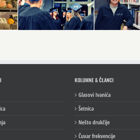
I
KOLUMNE & ČLANCI
Glasovi Ivanića
ica
Šetnica
nja
Nešto drukčije
Čuvar frekvencije