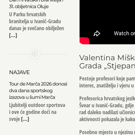
31. obljetnica Oluje
U Parku hrvatskih
branitelja u Ivanić-Gradu
danas je svečano obilježen
[...]
Valentina Mišk
Grada „Stjepan
NAJAVE
Postoje profesori koje pa
Tour de Marča 2026 donosi
interes, znatiželju i vjeru
dva dana sportskog
izazova u šumi Marča
Profesorica hrvatskog jezik
Ljubitelji outdoor sportova
Švear u Ivanić-Gradu, gdje j
i ove će godine doći na
rad daleko nadilazi učioni
svoje
[...]
aktivnosti pokazala je kako
Posebno mjesto u njezinu 