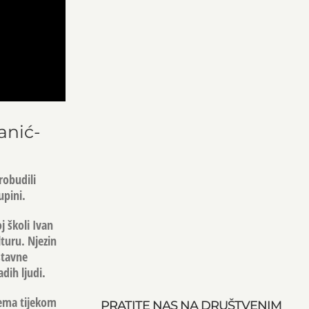
anić-
robudili
upini.
j školi Ivan
lturu. Njezin
stavne
dih ljudi.
rema tijekom
PRATITE NAS NA DRUŠTVENIM