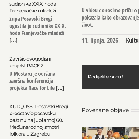
sudionike XXIX. hoda
U videu donosimo priču o pr
Franjevačke mladeži
pokazala kako obrazovanje 
Župa Posavski Bregi
život.
ugostila je sudionike XXIX.
hoda Franjevačke mladeži
11. lipnja, 2026.
|
Kultu
[...]
Završio dvogodišnji
projekt RACE 2
U Mostaru je održana
Podijelite priču !
završna konferencija
projekta Race for Life
[...]
KUD „OSS” Posavski Bregi
Povezane objave
predstavio posavsku
baštinu na jubilarnoj 60.
Međunarodnoj smotri
folklora u Zagrebu