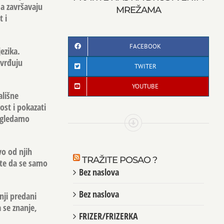
 a završavaju
MREŽAMA
 i
FACEBOOK
ezika.
tvrđuju
TWITER
YOUTUBE
ališne
ost i pokazati
i gledamo
vo od njih
TRAŽITE POSAO ?
 te da se samo
Bez naslova
Bez naslova
nji predani
 se znanje,
FRIZER/FRIZERKA