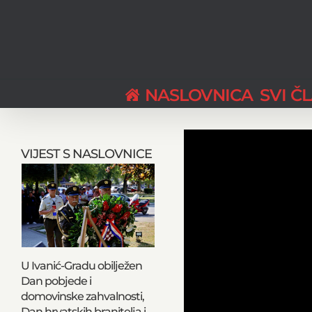
Skip
to
content
NASLOVNICA
SVI Č
VIJEST S NASLOVNICE
U Ivanić-Gradu obilježen
Dan pobjede i
domovinske zahvalnosti,
Dan hrvatskih branitelja i