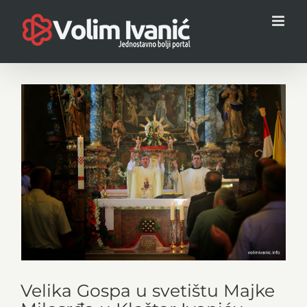
Skip
to
content
View
Larger
Image
Velika Gospa u svetištu Majke