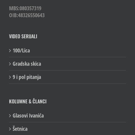
MBS:080357319
OIB:48326550643
VIDEO SERIJALI
100/Lica
Gradska skica
9 i pol pitanja
KOLUMNE & ČLANCI
Glasovi Ivanića
Šetnica