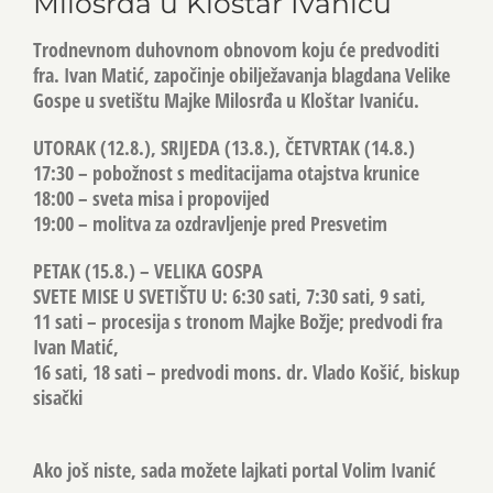
Milosrđa u Kloštar Ivaniću
Trodnevnom duhovnom obnovom koju će predvoditi
fra. Ivan Matić, započinje obilježavanja blagdana Velike
Gospe u svetištu Majke Milosrđa u Kloštar Ivaniću.
UTORAK (12.8.), SRIJEDA (13.8.), ČETVRTAK (14.8.)
17:30 – pobožnost s meditacijama otajstva krunice
18:00 – sveta misa i propovijed
19:00 – molitva za ozdravljenje pred Presvetim
PETAK (15.8.) – VELIKA GOSPA
SVETE MISE U SVETIŠTU U: 6:30 sati, 7:30 sati, 9 sati,
11 sati – procesija s tronom Majke Božje; predvodi fra
Ivan Matić,
16 sati, 18 sati – predvodi mons. dr. Vlado Košić, biskup
sisački
Ako još niste, sada možete lajkati portal Volim Ivanić