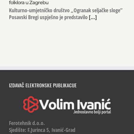
folklora u Zagrebu
Kulturno-umjetničko društvo „Ogranak seljačke sloge”
Posavski Bregi uspješno je predstavilo
[...]
IZDAVAČ ELEKTRONSKE PUBLIKACIJE
Ferotehnik d.o.o.
Sjedište: F.Jurinca 5, Ivanić-Grad