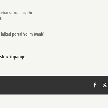
rebacka-zupanija.hr
a
lajkati portal Volim Ivanić
sti iz županije
Face