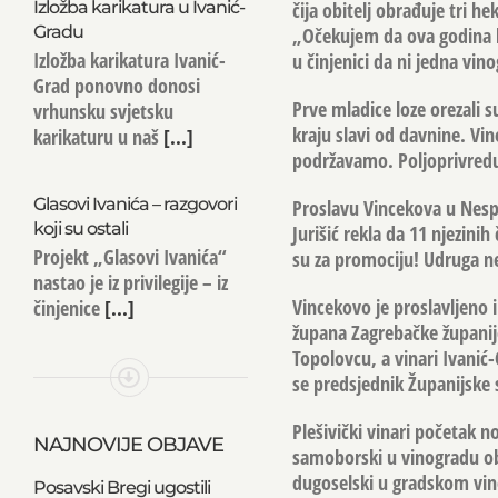
Izložba karikatura u Ivanić-
čija obitelj obrađuje tri h
Gradu
„Očekujem da ova godina bud
Izložba karikatura Ivanić-
u činjenici da ni jedna vin
Grad ponovno donosi
Prve mladice loze orezali 
vrhunsku svjetsku
kraju slavi od davnine. Vino
karikaturu u naš
[...]
podržavamo. Poljoprivredu
Glasovi Ivanića – razgovori
Proslavu Vincekova u Nespe
koji su ostali
Jurišić rekla da 11 njezinih
Projekt „Glasovi Ivanića“
su za promociju! Udruga ne
nastao je iz privilegije – iz
Vincekovo je proslavljeno i
činjenice
[...]
župana Zagrebačke županije
Topolovcu, a vinari
Ivanić
se predsjednik Županijske 
Plešivički vinari početak n
NAJNOVIJE OBJAVE
samoborski u vinogradu obi
dugoselski u gradskom vino
Posavski Bregi ugostili