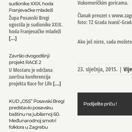
Vukomeričkim goricama.
sudionike XXIX. hoda
Franjevačke mladeži
Članak preuzet s www.zag
Župa Posavski Bregi
foto: TZ Grada Ivanić-Grad
ugostila je sudionike XXIX.
hoda Franjevačke mladeži
[...]
Ako još niste, sada možete 
Završio dvogodišnji
projekt RACE 2
23. siječnja, 2015.
|
Vije
U Mostaru je održana
završna konferencija
projekta Race for Life
[...]
KUD „OSS” Posavski Bregi
Podijelite priču !
predstavio posavsku
baštinu na jubilarnoj 60.
Međunarodnoj smotri
folklora u Zagrebu