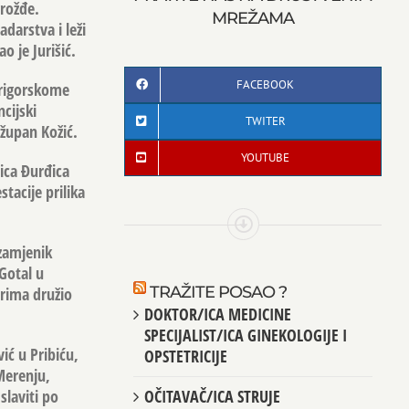
grožđe.
MREŽAMA
darstva i leži
o je Jurišić.
FACEBOOK
prigorskome
ncijski
TWITER
župan Kožić.
YOUTUBE
ica Đurđica
stacije prilika
 zamjenik
Gotal u
TRAŽITE POSAO ?
arima družio
DOKTOR/ICA MEDICINE
SPECIJALIST/ICA GINEKOLOGIJE I
ić u Pribiću,
OPSTETRICIJE
Merenju,
slaviti po
OČITAVAČ/ICA STRUJE