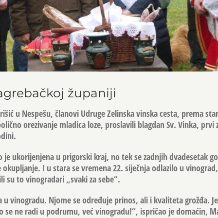
agrebačkoj županiji
urišić u Nespešu, članovi Udruge Zelinska vinska cesta, prema sta
olično orezivanje mladica loze, proslavili blagdan Sv. Vinka, prvi
dini.
je ukorijenjena u prigorski kraj, no tek se zadnjih dvadesetak g
kupljanje. I u stara se vremena 22. siječnja odlazilo u vinograd,
ili su to vinogradari „svaki za sebe“.
 u vinogradu. Njome se određuje prinos, ali i kvaliteta grožđa. Je
no se ne radi u podrumu, već vinogradu!“, ispričao je domaćin, Mar