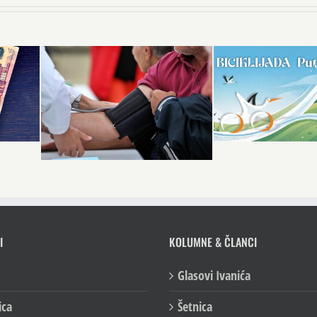
I
KOLUMNE & ČLANCI
Glasovi Ivanića
ica
Šetnica