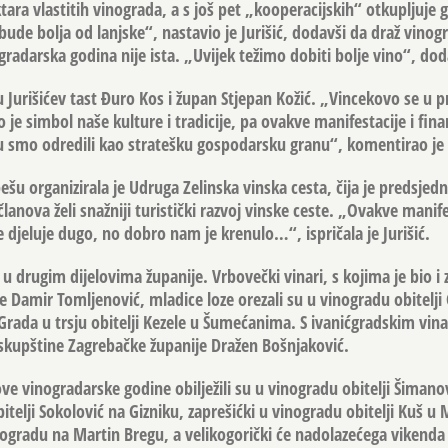
ektara vlastitih vinograda, a s još pet „kooperacijskih“ otkupljuje 
e bolja od lanjske“, nastavio je Jurišić, dodavši da draž vinogra
ogradarska godina nije ista. „Uvijek težimo dobiti bolje vino“, doda
su Jurišićev tast Đuro Kos i župan Stjepan Kožić. „Vincekovo se u 
 je simbol naše kulture i tradicije, pa ovakve manifestacije i fina
 smo odredili kao stratešku gospodarsku granu“, komentirao je 
šu organizirala je Udruga Zelinska vinska cesta, čija je predsjedn
 članova želi snažniji turistički razvoj vinske ceste. „Ovakve manife
 djeluje dugo, no dobro nam je krenulo…“, ispričala je Jurišić.
 u drugim dijelovima županije. Vrbovečki vinari, s kojima je bio i
 Damir Tomljenović, mladice loze orezali su u vinogradu obitelji 
-Grada
u trsju obitelji Kezele u Šumećanima. S ivanićgradskim vin
skupštine Zagrebačke županije Dražen Bošnjaković.
ove vinogradarske godine obilježili su u vinogradu obitelji Šimanov
telji Sokolović na Gizniku, zaprešićki u vinogradu obitelji Kuš u 
gradu na Martin Bregu, a velikogorički će nadolazećega vikenda 