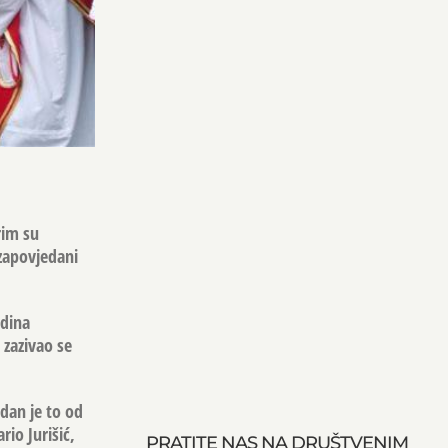
rim su
 zapovjedani
odina
 zazivao se
dan je to od
io Jurišić,
PRATITE NAS NA DRUŠTVENIM