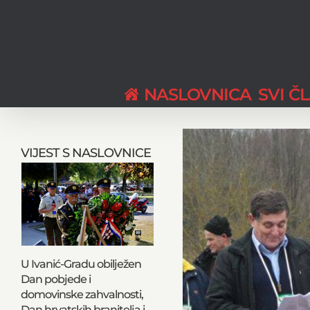
Skip
to
content
NASLOVNICA
SVI Č
View
Larger
VIJEST S NASLOVNICE
Image
U Ivanić-Gradu obilježen
Dan pobjede i
domovinske zahvalnosti,
Dan hrvatskih branitelja i