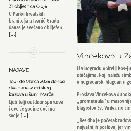
31. obljetnica Oluje
U Parku hrvatskih
branitelja u Ivanić-Gradu
danas je svečano obilježen
[...]
Vincekovo u Z
U vinogradu obitelji Kos-J
NAJAVE
običajima, koji nalažu simb
vinogradarski blagdan u go
Tour de Marča 2026 donosi
dva dana sportskog
Proslava Vincekova duboko 
izazova u šumi Marča
„prometnula“ u masovnije o
Ljubitelji outdoor sportova
blagoslov Sv. Vinka, no čin
i ove će godine doći na
svoje
[...]
„Rezidba je početak radova
najvažnijih poslova, jer vi