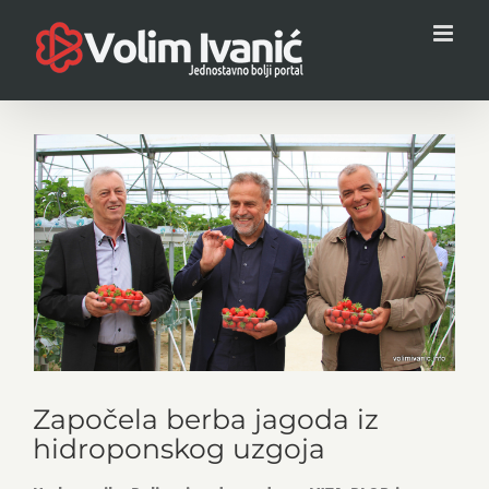
Skip
to
content
View
Larger
Image
Započela berba jagoda iz
hidroponskog uzgoja