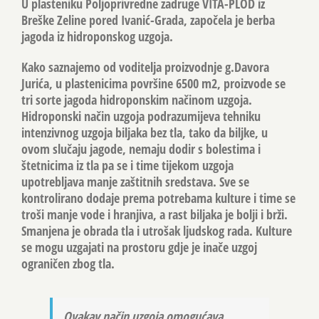
U plasteniku Poljoprivredne zadruge
VITA-PLOD
iz
Breške Zeline pored Ivanić-Grada, započela je berba
jagoda iz hidroponskog uzgoja.
Kako saznajemo od voditelja proizvodnje g.
Davora
Jurića
, u plastenicima površine 6500 m2, proizvode se
tri sorte jagoda hidroponskim načinom uzgoja.
Hidroponski način uzgoja podrazumijeva tehniku
intenzivnog uzgoja biljaka bez tla, tako da biljke, u
ovom slučaju jagode, nemaju dodir s bolestima i
štetnicima iz tla pa se i time tijekom uzgoja
upotrebljava manje zaštitnih sredstava. Sve se
kontrolirano dodaje prema potrebama kulture i time se
troši manje vode i hranjiva, a rast biljaka je bolji i brži.
Smanjena je obrada tla i utrošak ljudskog rada. Kulture
se mogu uzgajati na prostoru gdje je inače uzgoj
ograničen zbog tla.
Ovakav način uzgoja omogućava