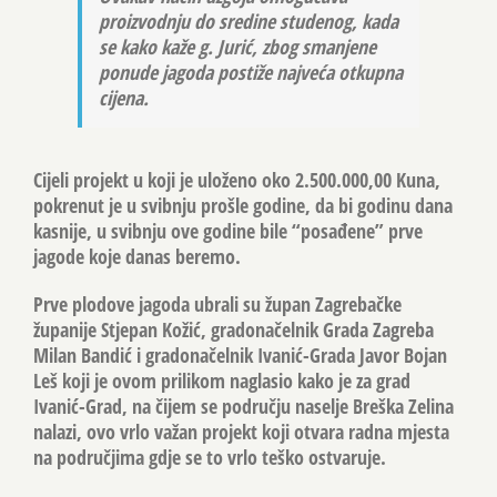
proizvodnju do sredine studenog, kada
se kako kaže g. Jurić, zbog smanjene
ponude jagoda postiže najveća otkupna
cijena.
Cijeli projekt u koji je uloženo oko 2.500.000,00 Kuna,
pokrenut je u svibnju prošle godine, da bi godinu dana
kasnije, u svibnju ove godine bile “posađene” prve
jagode koje danas beremo.
Prve plodove jagoda ubrali su župan Zagrebačke
županije
Stjepan Kožić,
gradonačelnik Grada Zagreba
Milan Bandić
i gradonačelnik Ivanić-Grada
Javor Bojan
Leš
koji je ovom prilikom naglasio kako je za grad
Ivanić-Grad, na čijem se području naselje Breška Zelina
nalazi, ovo vrlo važan projekt koji otvara radna mjesta
na područjima gdje se to vrlo teško ostvaruje.