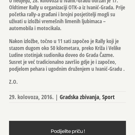
U nedjelju, 28. kolovoza u Ivanić-Gradu održan je 17.
Oldtimer Rally u organizaciji OTK-a iz Ivanić-Grada. Prije
početka rally-a građani i brojni posjetitelji mogli su
uživati u izložbi vremešnih limenih ljubimaca –
automobila i motocikala.
Nakon izložbe, točno u 11 sati započeo je Rally koji je
stazom dugom oko 50 kilometara, preko Križa i Velike
Ludine stotinjak sudionika doveo do Grada Čazme.
Susret je već tradicionalno završio gdje je i započeo,
podjelom pehara i ugodnim druženjem u Ivanić-Gradu .
Z.O.
29. kolovoza, 2016.
|
Gradska zbivanja
,
Sport
Podijelite priču !