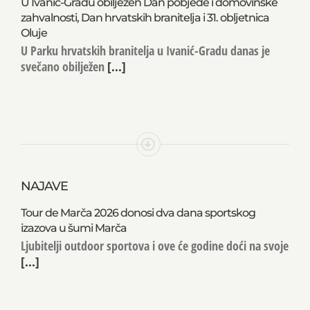
U Ivanić-Gradu obilježen Dan pobjede i domovinske
zahvalnosti, Dan hrvatskih branitelja i 31. obljetnica
Oluje
U Parku hrvatskih branitelja u Ivanić-Gradu danas je
svečano obilježen
[...]
NAJAVE
Tour de Marča 2026 donosi dva dana sportskog
izazova u šumi Marča
Ljubitelji outdoor sportova i ove će godine doći na svoje
[...]