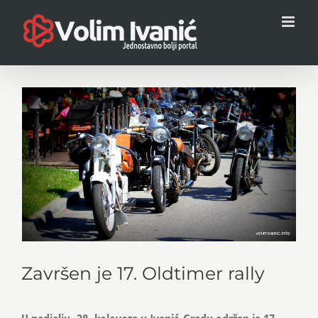
Skip
to
content
View
Larger
Image
Završen je 17. Oldtimer rally