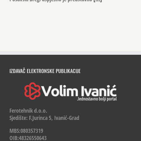
Posavski Bregi uspješno je predstavilo
[...]
IZDAVAČ ELEKTRONSKE PUBLIKACIJE
Ferotehnik d.o.o.
Sjedište: F.Jurinca 5, Ivanić-Grad
MBS:080357319
OIB:48326550643