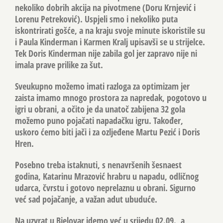
nekoliko dobrih akcija na pivotmene (Doru Krnjević i
Lorenu Petreković). Uspjeli smo i nekoliko puta
iskontrirati gošće, a na kraju svoje minute iskoristile su
i Paula Kinderman i Karmen Kralj upisavši se u strijelce.
Tek Doris Kinderman nije zabila gol jer zapravo nije ni
imala prave prilike za šut.
Sveukupno možemo imati razloga za optimizam jer
zaista imamo mnogo prostora za napredak, pogotovo u
igri u obrani, a očito je da unatoč zabijena 32 gola
možemo puno pojačati napadačku igru. Također,
uskoro ćemo biti jači i za ozljeđene Martu Pezić i Doris
Hren.
Posebno treba istaknuti, s nenavršenih šesnaest
godina, Katarinu Mrazović hrabru u napadu, odličnog
udarca, čvrstu i gotovo neprelaznu u obrani. Sigurno
već sad pojačanje, a važan adut ubuduće.
Na uzvrat u Bjelovar idemo već u srijedu 02.09., a