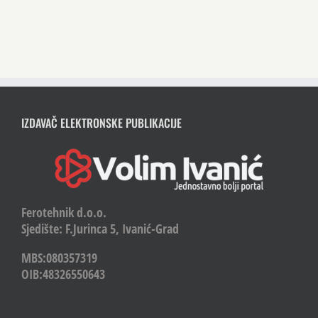
IZDAVAČ ELEKTRONSKE PUBLIKACIJE
Ferotehnik d.o.o.
Sjedište: F.Jurinca 5, Ivanić-Grad
MBS:080357319
OIB:48326550643