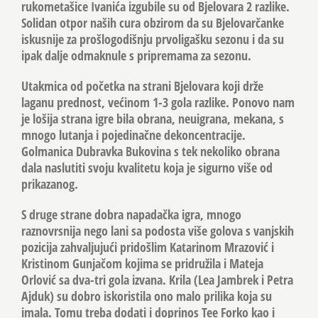
rukometašice Ivanića izgubile su od Bjelovara 2 razlike.
Solidan otpor naših cura obzirom da su Bjelovarčanke
iskusnije za prošlogodišnju prvoligašku sezonu i da su
ipak dalje odmaknule s pripremama za sezonu.
Utakmica od početka na strani Bjelovara koji drže
laganu prednost, većinom 1-3 gola razlike. Ponovo nam
je lošija strana igre bila obrana, neuigrana, mekana, s
mnogo lutanja i pojedinačne dekoncentracije.
Golmanica Dubravka Bukovina s tek nekoliko obrana
dala naslutiti svoju kvalitetu koja je sigurno više od
prikazanog.
S druge strane dobra napadačka igra, mnogo
raznovrsnija nego lani sa podosta više golova s vanjskih
pozicija zahvaljujući pridošlim Katarinom Mrazović i
Kristinom Gunjačom kojima se pridružila i Mateja
Orlović sa dva-tri gola izvana. Krila (Lea Jambrek i Petra
Ajduk) su dobro iskoristila ono malo prilika koja su
imala. Tomu treba dodati i doprinos Tee Forko kao i