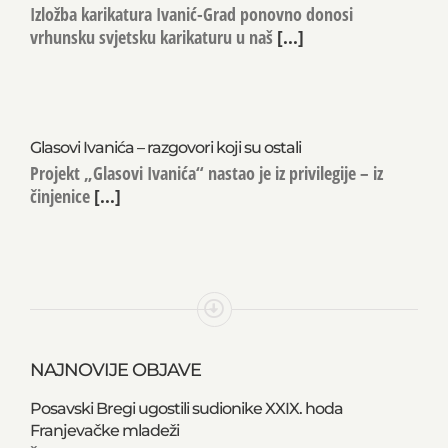
Izložba karikatura u Ivanić-Gradu
Izložba karikatura Ivanić-Grad ponovno donosi
vrhunsku svjetsku karikaturu u naš
[...]
Glasovi Ivanića – razgovori koji su ostali
Projekt „Glasovi Ivanića“ nastao je iz privilegije – iz
činjenice
[...]
NAJNOVIJE OBJAVE
Posavski Bregi ugostili sudionike XXIX. hoda