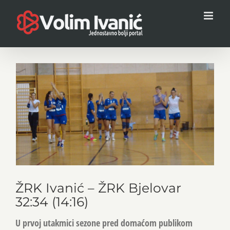
Skip
to
content
View
Larger
Image
ŽRK Ivanić – ŽRK Bjelovar
32:34 (14:16)
U prvoj utakmici sezone pred domaćom publikom