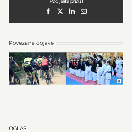
Podijelite priču !
Facebook
X
LinkedIn
Email
Povezane objave