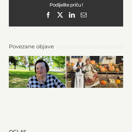
Podijelite priču !
Facebook
X
LinkedIn
Email
Povezane objave
OGLAS