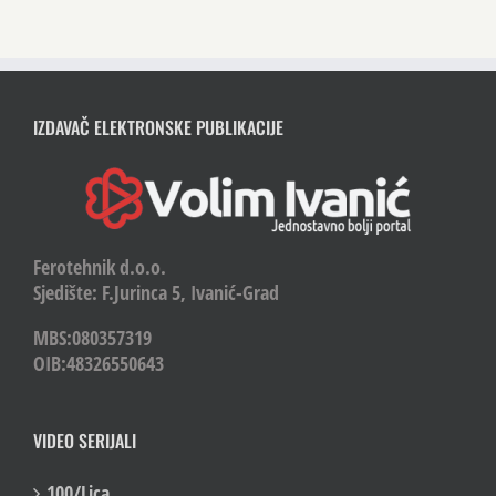
IZDAVAČ ELEKTRONSKE PUBLIKACIJE
Ferotehnik d.o.o.
Sjedište: F.Jurinca 5, Ivanić-Grad
MBS:080357319
OIB:48326550643
VIDEO SERIJALI
100/Lica