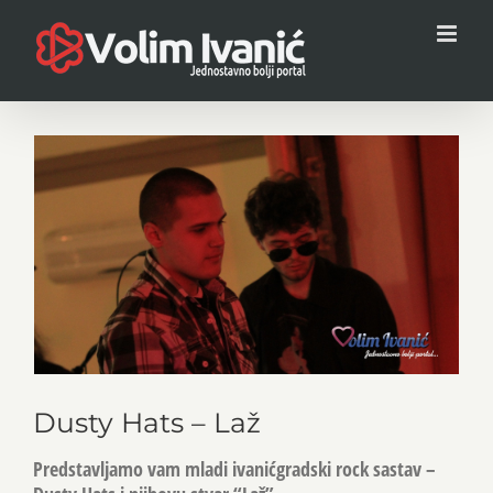
Skip
to
content
View
Larger
Image
Dusty Hats – Laž
Predstavljamo vam mladi ivanićgradski rock sastav –