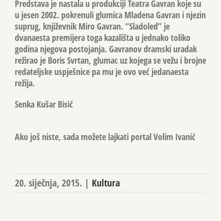
Predstava je nastala u produkciji Teatra Gavran koje su
u jesen 2002. pokrenuli glumica Mladena Gavran i njezin
suprug, književnik Miro Gavran. “Sladoled” je
dvanaesta premijera toga kazališta u jednako toliko
godina njegova postojanja. Gavranov dramski uradak
režirao je Boris Svrtan, glumac uz kojega se vežu i brojne
redateljske uspješnice pa mu je ovo već jedanaesta
režija.
Senka Kušar Bisić
Ako još niste, sada možete lajkati portal Volim Ivanić
20. siječnja, 2015.
|
Kultura