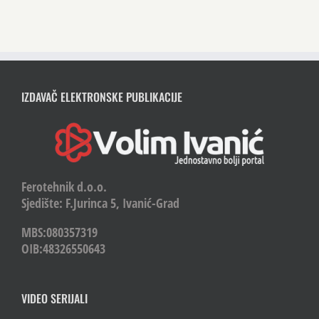
IZDAVAČ ELEKTRONSKE PUBLIKACIJE
Ferotehnik d.o.o.
Sjedište: F.Jurinca 5, Ivanić-Grad
MBS:080357319
OIB:48326550643
VIDEO SERIJALI