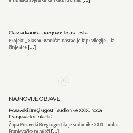
vrhunsku svjetsku karikaturu u naš
[...]
Glasovi Ivanića – razgovori koji su ostali
Projekt „Glasovi Ivanića“ nastao je iz privilegije – iz
činjenice
[...]
NAJNOVIJE OBJAVE
Posavski Bregi ugostili sudionike XXIX. hoda
Franjevačke mladeži
Župa Posavski Bregi ugostila je sudionike XXIX. hoda
Franjevačke mladeži
[...]