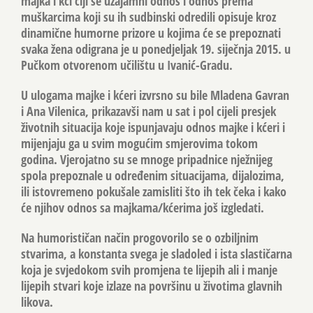
majka i kći čiji se uzajamni odnos i odnos prema
muškarcima koji su ih sudbinski odredili opisuje kroz
dinamične humorne prizore u kojima će se prepoznati
svaka žena odigrana je u ponedjeljak 19. siječnja 2015. u
Pučkom otvorenom učilištu u Ivanić-Gradu.
U ulogama majke i kćeri izvrsno su bile
Mladena Gavran
i
Ana Vilenica
, prikazavši nam u sat i pol cijeli presjek
životnih situacija koje ispunjavaju odnos majke i kćeri i
mijenjaju ga u svim mogućim smjerovima tokom
godina. Vjerojatno su se mnoge pripadnice nježnijeg
spola prepoznale u određenim situacijama, dijalozima,
ili istovremeno pokušale zamisliti što ih tek čeka i kako
će njihov odnos sa majkama/kćerima još izgledati.
Na humorističan način progovorilo se o ozbiljnim
stvarima, a konstanta svega je sladoled i ista slastičarna
koja je svjedokom svih promjena te lijepih ali i manje
lijepih stvari koje izlaze na površinu u životima glavnih
likova.