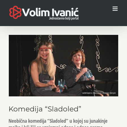
Skip
to
content
View
Larger
Image
Komedija “Sladoled”
Neobična komedija “Sladoled” u kojoj su junakinje