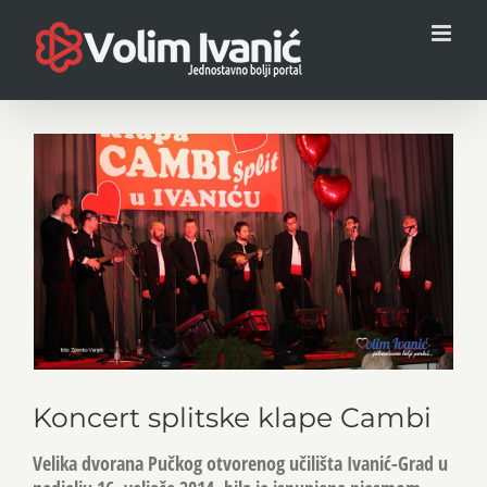
Skip
to
content
View
Larger
Image
Koncert splitske klape Cambi
Velika dvorana Pučkog otvorenog učilišta Ivanić-Grad u