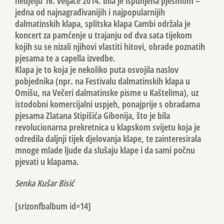
nedjelju 16. veljače 2014. bila je ispunjena pjesmom –
jedna od najnagrađivanijih i najpopularnijih
dalmatinskih klapa, splitska klapa Cambi održala je
koncert za pamćenje u trajanju od dva sata tijekom
kojih su se nizali njihovi vlastiti hitovi, obrade poznatih
pjesama te a capella izvedbe.
Klapa je to koja je nekoliko puta osvojila naslov
pobjednika (npr. na Festivalu dalmatinskih klapa u
Omišu, na Večeri dalmatinske pisme u Kaštelima), uz
istodobni komercijalni uspjeh, ponajprije s obradama
pjesama Zlatana Stipišića Gibonija, što je bila
revolucionarna prekretnica u klapskom svijetu koja je
odredila daljnji tijek djelovanja klape, te zainteresirala
mnoge mlade ljude da slušaju klape i da sami počnu
pjevati u klapama.
Senka Kušar Bisić
[srizonfbalbum id=14]