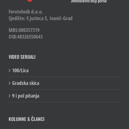
Ferotehnik d.o.o.
Sjedište: F.Jurinca 5, Ivanić-Grad
MBS:080357319
OIB:48326550643
VIDEO SERIJALI
100/Lica
Gradska skica
9 i pol pitanja
KOLUMNE & ČLANCI