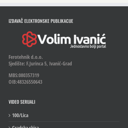
IZDAVAČ ELEKTRONSKE PUBLIKACIJE
Ferotehnik d.o.o.
Sjedište: F.Jurinca 5, Ivanić-Grad
MBS:080357319
OIB:48326550643
VIDEO SERIJALI
100/Lica
Gradska skica