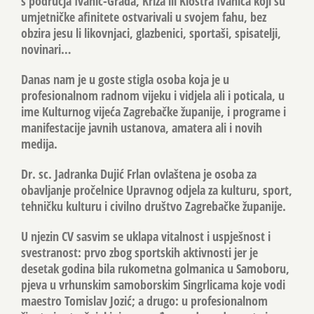
s područja Ivanić-Grada, Križa ili Kloštra Ivanića koji su
umjetničke afinitete ostvarivali u svojem fahu, bez
obzira jesu li likovnjaci, glazbenici, sportaši, spisatelji,
novinari…
Danas nam je u goste stigla osoba koja je u
profesionalnom radnom vijeku i vidjela ali i poticala, u
ime Kulturnog vijeća Zagrebačke županije, i programe i
manifestacije javnih ustanova, amatera ali i novih
medija.
Dr. sc. Jadranka Dujić Frlan ovlaštena je osoba za
obavljanje pročelnice Upravnog odjela za kulturu, sport,
tehničku kulturu i civilno društvo Zagrebačke županije.
U njezin CV sasvim se uklapa vitalnost i uspješnost i
svestranost: prvo zbog sportskih aktivnosti jer je
desetak godina bila rukometna golmanica u Samoboru,
pjeva u vrhunskim samoborskim Singrlicama koje vodi
maestro Tomislav Jozić; a drugo: u profesionalnom