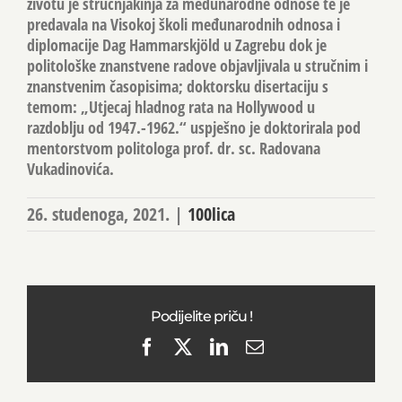
životu je stručnjakinja za međunarodne odnose te je
predavala na Visokoj školi međunarodnih odnosa i
diplomacije Dag Hammarskjöld u Zagrebu dok je
politološke znanstvene radove objavljivala u stručnim i
znanstvenim časopisima; doktorsku disertaciju s
temom: „Utjecaj hladnog rata na Hollywood u
razdoblju od 1947.-1962.“ uspješno je doktorirala pod
mentorstvom politologa prof. dr. sc. Radovana
Vukadinovića.
26. studenoga, 2021.
|
100lica
Podijelite priču !
Facebook
X
LinkedIn
Email