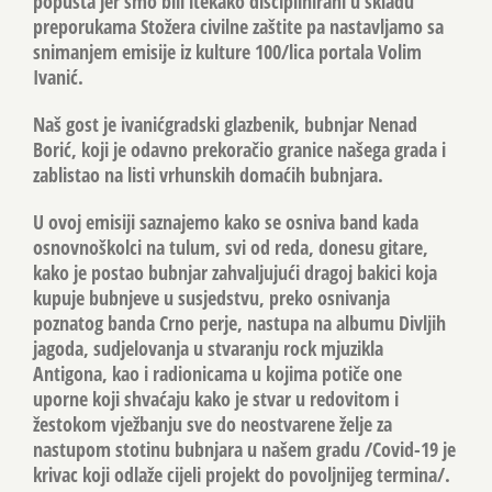
popušta jer smo bili itekako disciplinirani u skladu
preporukama Stožera civilne zaštite pa nastavljamo sa
snimanjem emisije iz kulture 100/lica portala Volim
Ivanić.
Naš gost je ivanićgradski glazbenik, bubnjar Nenad
Borić, koji je odavno prekoračio granice našega grada i
zablistao na listi vrhunskih domaćih bubnjara.
U ovoj emisiji saznajemo kako se osniva band kada
osnovnoškolci na tulum, svi od reda, donesu gitare,
kako je postao bubnjar zahvaljujući dragoj bakici koja
kupuje bubnjeve u susjedstvu, preko osnivanja
poznatog banda Crno perje, nastupa na albumu Divljih
jagoda, sudjelovanja u stvaranju rock mjuzikla
Antigona, kao i radionicama u kojima potiče one
uporne koji shvaćaju kako je stvar u redovitom i
žestokom vježbanju sve do neostvarene želje za
nastupom stotinu bubnjara u našem gradu /Covid-19 je
krivac koji odlaže cijeli projekt do povoljnijeg termina/.