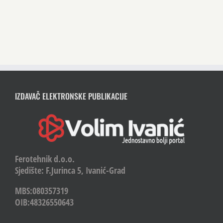
IZDAVAČ ELEKTRONSKE PUBLIKACIJE
Ferotehnik d.o.o.
Sjedište: F.Jurinca 5, Ivanić-Grad
MBS:080357319
OIB:48326550643