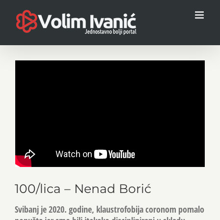
Skip
to
content
100/lica – Nenad Borić
Svibanj je 2020. godine, klaustrofobija coronom pomalo