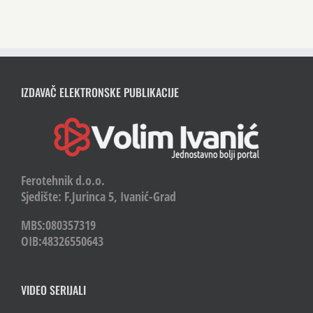
IZDAVAČ ELEKTRONSKE PUBLIKACIJE
Ferotehnik d.o.o.
Sjedište: F.Jurinca 5, Ivanić-Grad
MBS:080357319
OIB:48326550643
VIDEO SERIJALI