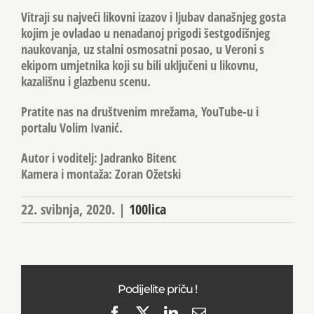
Vitraji su najveći likovni izazov i ljubav današnjeg gosta
kojim je ovladao u nenadanoj prigodi šestgodišnjeg
naukovanja, uz stalni osmosatni posao, u Veroni s
ekipom umjetnika koji su bili uključeni u likovnu,
kazališnu i glazbenu scenu.
Pratite nas na društvenim mrežama, YouTube-u i
portalu Volim Ivanić.
Autor i voditelj: Jadranko Bitenc
Kamera i montaža: Zoran Ožetski
22. svibnja, 2020.
|
100lica
Podijelite priču !
Facebook
X
LinkedIn
Email