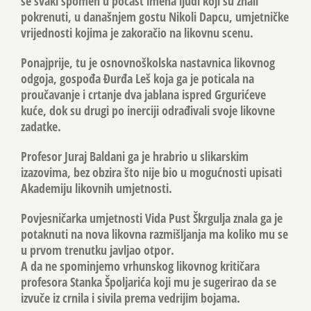
se svaki spomen u počast imena ljudi koji su znali
pokrenuti, u današnjem gostu Nikoli Dapcu, umjetničke
vrijednosti kojima je zakoračio na likovnu scenu.
Ponajprije, tu je osnovnoškolska nastavnica likovnog
odgoja, gospođa Đurđa Leš koja ga je poticala na
proučavanje i crtanje dva jablana ispred Grgurićeve
kuće, dok su drugi po inerciji odrađivali svoje likovne
zadatke.
Profesor Juraj Baldani ga je hrabrio u slikarskim
izazovima, bez obzira što nije bio u mogućnosti upisati
Akademiju likovnih umjetnosti.
Povjesničarka umjetnosti Vida Pust Škrgulja znala ga je
potaknuti na nova likovna razmišljanja ma koliko mu se
u prvom trenutku javljao otpor.
A da ne spominjemo vrhunskog likovnog kritičara
profesora Stanka Špoljarića koji mu je sugerirao da se
izvuče iz crnila i sivila prema vedrijim bojama.