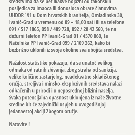
sredstvima da se bez ikakve bojazni od zakonskih
posljedica za imaoca ili donosioca obrate članovima
UHDDR´91 u Dom hrvatskih branitelja, Omladinska 30,
Ivanić-Grad u vremenu od 09 – 18,00 sati ili na telefone
091 / 517 1865, 098 / 489 728, 092 / 28 42 560, te na
dežurni telefon PP Ivanić-Grad 01 / 4570 060, te
Načelnika PP Ivanić-Grad 099 / 2109 362, kako bi
bezbrižno uklonili iz svoje okoline sva ubojita sredstva.
Nažalost statistike pokazuju, da se unatoč velikog
odmaka od ratnih zbivanja, zbog straha od sankcija,
velike količine zastarjelog, neadekvatno skladištenog
oružja, streljiva i minsko-eksplozivnih sredstava nalazi
odbačenih u prirodi i u neposrednoj blizini naselja.
Svaka potencijalna opasnost uklonjena iz naše životne
sredine bit će zajednički uspjeh u ovogodišnjoj
jedanaestoj akciji Zbogom oružje.
Nazovite !