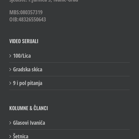
MBS:080357319
OIB:48326550643
VIDEO SERIJALI
100/Lica
Gradska skica
9 i pol pitanja
KOLUMNE & ČLANCI
Glasovi Ivanića
Šetnica