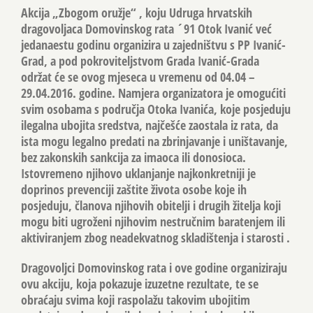
Akcija „Zbogom oružje“ , koju Udruga hrvatskih
dragovoljaca Domovinskog rata ´91 Otok Ivanić već
jedanaestu godinu organizira u zajedništvu s PP Ivanić-
Grad, a pod pokroviteljstvom Grada Ivanić-Grada
održat će se ovog mjeseca u vremenu od 04.04 –
29.04.2016. godine. Namjera organizatora je omogućiti
svim osobama s područja Otoka Ivanića, koje posjeduju
ilegalna ubojita sredstva, najčešće zaostala iz rata, da
ista mogu legalno predati na zbrinjavanje i uništavanje,
bez zakonskih sankcija za imaoca ili donosioca.
Istovremeno njihovo uklanjanje najkonkretniji je
doprinos prevenciji zaštite života osobe koje ih
posjeduju, članova njihovih obitelji i drugih žitelja koji
mogu biti ugroženi njihovim nestručnim baratenjem ili
aktiviranjem zbog neadekvatnog skladištenja i starosti .
Dragovoljci Domovinskog rata i ove godine organiziraju
ovu akciju, koja pokazuje izuzetne rezultate, te se
obraćaju svima koji raspolažu takovim ubojitim