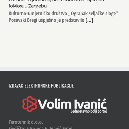
folklora u Zagrebu
Kulturno-umjetničko društvo „Ogranak seljačke sloge”
Posavski Bregi uspješno je predstavilo
[...]
IZDAVAČ ELEKTRONSKE PUBLIKACIJE
Ferotehnik d.o.o.
Sjedište: F.Jurinca 5, Ivanić-Grad