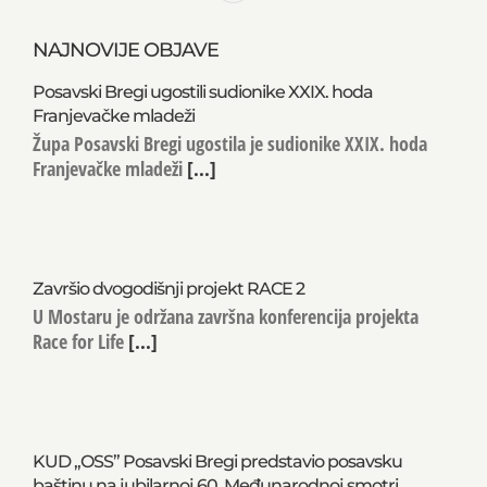
NAJNOVIJE OBJAVE
Posavski Bregi ugostili sudionike XXIX. hoda
Franjevačke mladeži
Župa Posavski Bregi ugostila je sudionike XXIX. hoda
Franjevačke mladeži
[...]
Završio dvogodišnji projekt RACE 2
U Mostaru je održana završna konferencija projekta
Race for Life
[...]
KUD „OSS” Posavski Bregi predstavio posavsku
baštinu na jubilarnoj 60. Međunarodnoj smotri