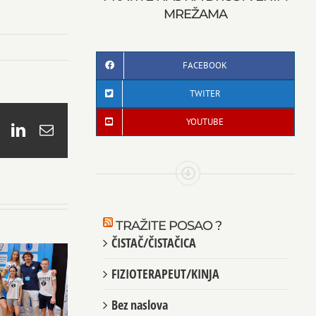
MREŽAMA
FACEBOOK
TWITER
YOUTUBE
book
X
LinkedIn
Email
TRAŽITE POSAO ?
ČISTAČ/ČISTAČICA
FIZIOTERAPEUT/KINJA
Bez naslova