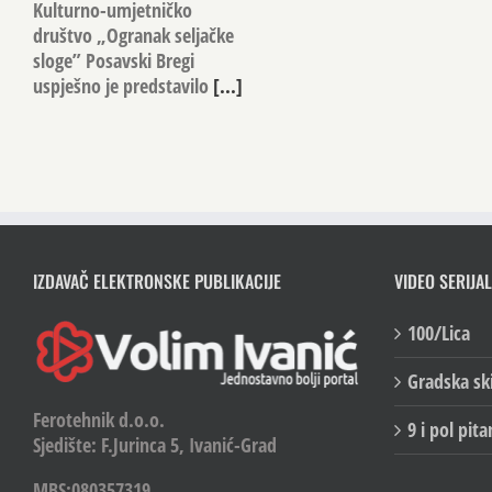
Kulturno-umjetničko
društvo „Ogranak seljačke
sloge” Posavski Bregi
uspješno je predstavilo
[...]
IZDAVAČ ELEKTRONSKE PUBLIKACIJE
VIDEO SERIJAL
100/Lica
Gradska sk
Ferotehnik d.o.o.
9 i pol pita
Sjedište: F.Jurinca 5, Ivanić-Grad
MBS:080357319