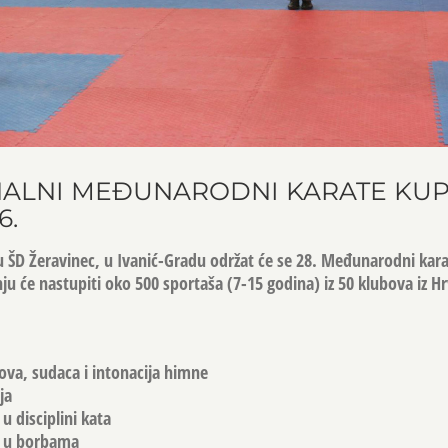
ONALNI MEĐUNARODNI KARATE KU
6.
u ŠD Žeravinec, u Ivanić-Gradu održat će se 28. Međunarodni kar
ju će nastupiti oko 500 sportaša (7-15 godina) iz 50 klubova iz H
ova, sudaca i intonacija himne
ja
u disciplini kata
a u borbama