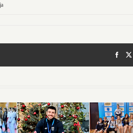
ja
Face