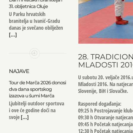
31. obljetnica Oluje
U Parku hrvatskih
branitelja u Ivanić-Gradu
danas je svečano obilježen
[...]
28. TRADICI
MLADOSTI 201
NAJAVE
U subotu 20. veljače 2016.
Tour de Marča 2026 donosi
Mladosti 2016. Na natjecan
dva dana sportskog
Slovenije, BiH i Slovačke.
izazova u šumi Marča
Ljubitelji outdoor sportova
Raspored događanja:
i ove će godine doći na
09:25 h Postrojavanje klub
svoje
[...]
09:30 h Otvaranje natjecan
09:45 h Početak natjecanja 
12:30 h Početak natjecanj