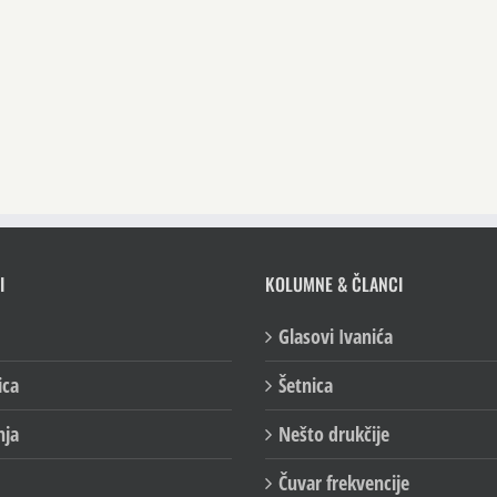
I
KOLUMNE & ČLANCI
Glasovi Ivanića
ica
Šetnica
nja
Nešto drukčije
Čuvar frekvencije