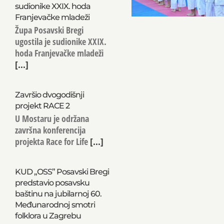
sudionike XXIX. hoda
Franjevačke mladeži
Župa Posavski Bregi
ugostila je sudionike XXIX.
hoda Franjevačke mladeži
[...]
Završio dvogodišnji
projekt RACE 2
U Mostaru je održana
završna konferencija
projekta Race for Life
[...]
KUD „OSS” Posavski Bregi
predstavio posavsku
baštinu na jubilarnoj 60.
Međunarodnoj smotri
folklora u Zagrebu