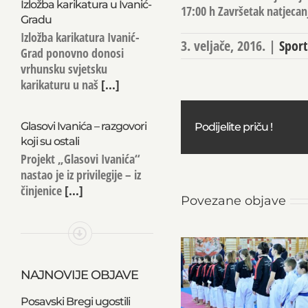
Izložba karikatura u Ivanić-
17:00 h Završetak natjecan
Gradu
Izložba karikatura Ivanić-
3. veljače, 2016.
|
Sport
Grad ponovno donosi
vrhunsku svjetsku
karikaturu u naš
[...]
Glasovi Ivanića – razgovori
Podijelite priču !
koji su ostali
Projekt „Glasovi Ivanića“
nastao je iz privilegije – iz
činjenice
[...]
Povezane objave
NAJNOVIJE OBJAVE
Posavski Bregi ugostili