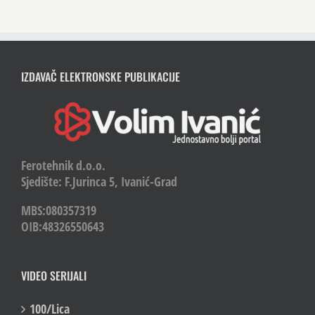
IZDAVAČ ELEKTRONSKE PUBLIKACIJE
Ferotehnik d.o.o.
Sjedište: F.Jurinca 5, Ivanić-Grad
MBS:080357319
OIB:48326550643
VIDEO SERIJALI
100/Lica