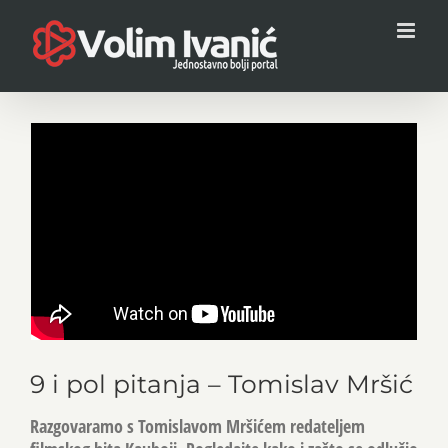
Skip
to
content
View
Larger
Image
9 i pol pitanja – Tomislav Mršić
Razgovaramo s Tomislavom Mršićem redateljem