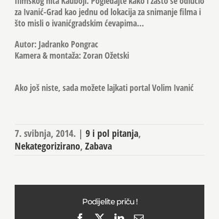
filmskog hita Kauboji. Pogledajte kako i zašto se odlučio
za Ivanić-Grad kao jednu od lokacija za snimanje filma i
što misli o ivanićgradskim ćevapima…
Autor: Jadranko Pongrac
Kamera & montaža: Zoran Ožetski
Ako još niste, sada možete lajkati portal Volim Ivanić
7. svibnja, 2014.
|
9 i pol pitanja
,
Nekategorizirano
,
Zabava
Podijelite priču !
Facebook
X
LinkedIn
Email